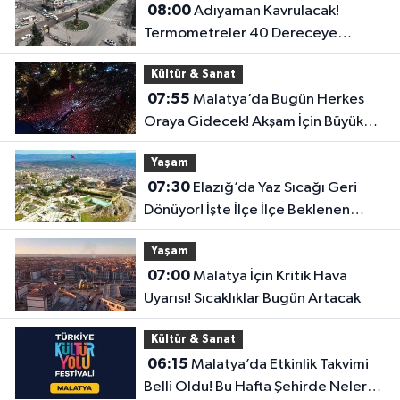
08:00
Adıyaman Kavrulacak!
Termometreler 40 Dereceye
Dayanacak
Kültür & Sanat
07:55
Malatya’da Bugün Herkes
Oraya Gidecek! Akşam İçin Büyük
Sürpriz Hazır
Yaşam
07:30
Elazığ’da Yaz Sıcağı Geri
Dönüyor! İşte İlçe İlçe Beklenen
Sıcaklıklar
Yaşam
07:00
Malatya İçin Kritik Hava
Uyarısı! Sıcaklıklar Bugün Artacak
Kültür & Sanat
06:15
Malatya’da Etkinlik Takvimi
Belli Oldu! Bu Hafta Şehirde Neler