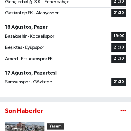
Gençlerbirliği S.K. - Fenerbahçe
21:30
Gaziantep FK - Alanyaspor
21:30
16 Ağustos, Pazar
Başakşehir - Kocaelispor
19:00
Beşiktaş - Eyüpspor
21:30
Amed - Erzurumspor FK
21:30
17 Ağustos, Pazartesi
Samsunspor - Göztepe
21:30
Son Haberler
Yaşam