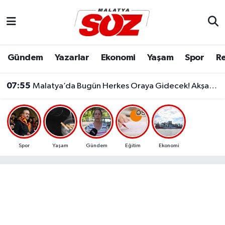
Asayiş
Malatya Nöbetçi Eczaneler
Gündem
Yazarlar
Ekonomi
Yaşam
Spor
Re
Bilim & Teknoloji
Malatya Hava Durumu
07:55
Malatya’da Bugün Herkes Oraya Gidecek! Akşam İçin Büyük Sürpriz Hazır
Dünya
Malatya Namaz Vakitleri
Eğitim
Malatya Trafik Yoğunluk Haritası
Ekonomi
Süper Lig Puan Durumu ve Fikstür
Spor
Yaşam
Gündem
Eğitim
Ekonomi
Gündem
Tüm Manşetler
Kültür & Sanat
Son Dakika Haberleri
Resmi İlanlar
Haber Arşivi