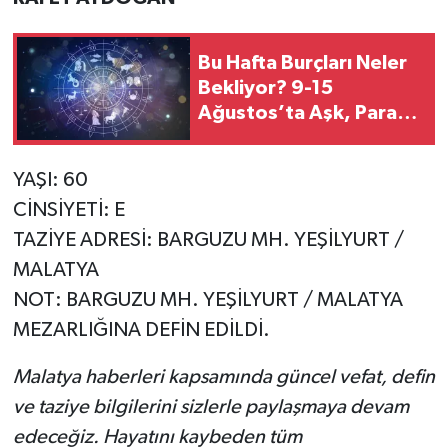
Bu Hafta Burçları Neler
Bekliyor? 9-15
Ağustos’ta Aşk, Para
Ve Kariyerde Şaşırtan
Gelişmeler
YAŞI: 60
CİNSİYETİ: E
TAZİYE ADRESİ: BARGUZU MH. YEŞİLYURT /
MALATYA
NOT: BARGUZU MH. YEŞİLYURT / MALATYA
MEZARLIĞINA DEFİN EDİLDİ.
Malatya haberleri kapsamında güncel vefat, defin
ve taziye bilgilerini sizlerle paylaşmaya devam
edeceğiz. Hayatını kaybeden tüm