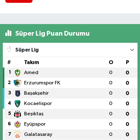
Süper Lig Puan Durumu
Süper Lig
#
Takım
O
P
1
Amed
0
0
2
Erzurumspor FK
0
0
3
Başakşehir
0
0
4
Kocaelispor
0
0
5
Beşiktaş
0
0
6
Eyüpspor
0
0
7
Galatasaray
0
0