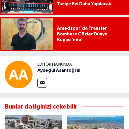
Taziye Evi Daha Yapılacak
Amedspor’da Transfer
Bombası: Gözler Dünya
Kupası’nda!
EDITÖR HAKKINDA
Ayşegül Aşantoğrul
Bunlar da ilginizi çekebilir