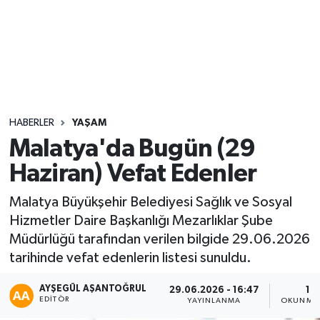
Sağlık
Seri İlan
Siyaset
HABERLER
YAŞAM
Spor
Malatya'da Bugün (29
Haziran) Vefat Edenler
Yaşam
Malatya Büyükşehir Belediyesi Sağlık ve Sosyal
Hizmetler Daire Başkanlığı Mezarlıklar Şube
Müdürlüğü tarafından verilen bilgide 29.06.2026
tarihinde vefat edenlerin listesi sunuldu.
AYŞEGÜL AŞANTOĞRUL
29.06.2026 - 16:47
1 
EDITÖR
YAYINLANMA
OKUNMA 