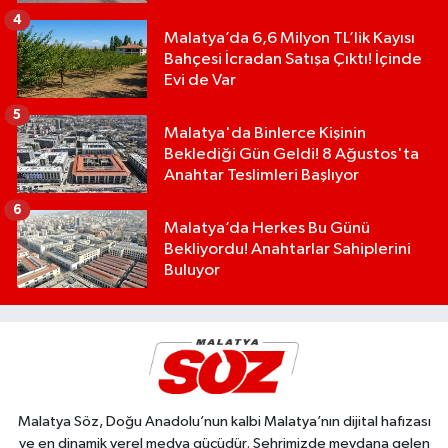
4
Malatya’da 6,6 Milyon TL’lik Kayısı
Bahçesi İcradan Satışa Çıktı! İçinde
Evi de Var
5
Malatya'da Binlerce Kişinin
Beklediği Gün Geldi! 8 Ağustos'ta
Anahtar Teslimleri Başlıyor
6
Malatya’da Herkes Bu Günü
Bekliyordu! Anahtarlar Sahiplerini
Buluyor
Malatya Söz, Doğu Anadolu’nun kalbi Malatya’nın dijital hafızası
ve en dinamik yerel medya gücüdür. Şehrimizde meydana gelen