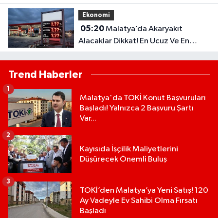
Olacak?
Ekonomi
05:20
Malatya’da Akaryakıt
Alacaklar Dikkat! En Ucuz Ve En
Pahalı İlçe Belli Oldu
Trend Haberler
1
Malatya'da TOKİ Konut Başvuruları
Başladı! Yalnızca 2 Başvuru Şartı
Var...
2
Kayısıda İşçilik Maliyetlerini
Düşürecek Önemli Buluş
3
TOKİ’den Malatya’ya Yeni Satış! 120
Ay Vadeyle Ev Sahibi Olma Fırsatı
Başladı