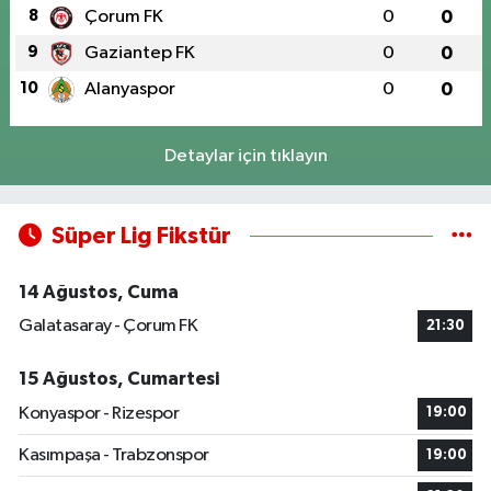
8
Çorum FK
0
0
9
Gaziantep FK
0
0
10
Alanyaspor
0
0
Detaylar için tıklayın
Süper Lig Fikstür
14 Ağustos, Cuma
Galatasaray - Çorum FK
21:30
15 Ağustos, Cumartesi
Konyaspor - Rizespor
19:00
Kasımpaşa - Trabzonspor
19:00