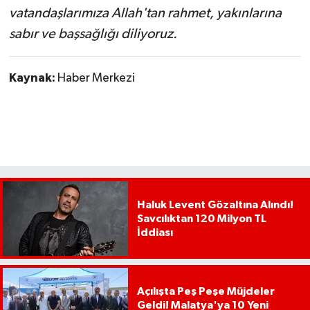
vatandaşlarımıza Allah'tan rahmet, yakınlarına
sabır ve başsağlığı diliyoruz.
Kaynak:
Haber Merkezi
Haluk Levent Gözaltına Alındı!
Savcılıktan 120 Milyon TL
İddiası
Açılışta Peş Peşe Müjdeler
Geldi! Malatya'ya 10 Yeni