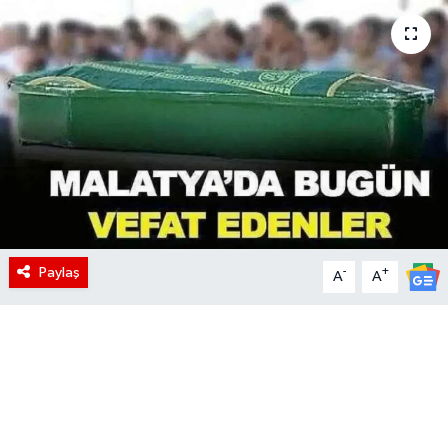
Paylaş
-
+
A
A