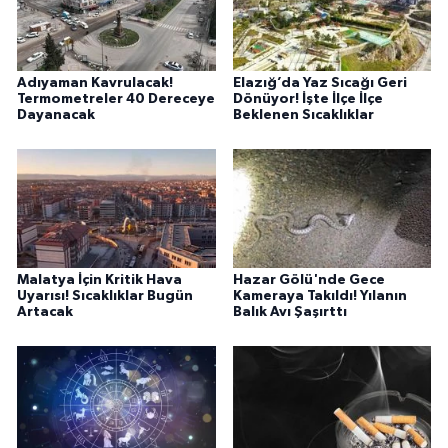
Adıyaman Kavrulacak!
Elazığ’da Yaz Sıcağı Geri
Termometreler 40 Dereceye
Dönüyor! İşte İlçe İlçe
Dayanacak
Beklenen Sıcaklıklar
Malatya İçin Kritik Hava
Hazar Gölü'nde Gece
Uyarısı! Sıcaklıklar Bugün
Kameraya Takıldı! Yılanın
Artacak
Balık Avı Şaşırttı