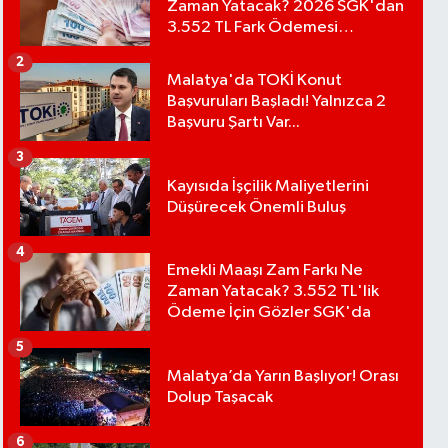
Zaman Yatacak? 2026 SGK'dan
3.552 TL Fark Ödemesi
Bekleniyor
2
Malatya'da TOKİ Konut
Başvuruları Başladı! Yalnızca 2
Başvuru Şartı Var...
3
Kayısıda İşçilik Maliyetlerini
Düşürecek Önemli Buluş
4
Emekli Maaşı Zam Farkı Ne
Zaman Yatacak? 3.552 TL'lik
Ödeme İçin Gözler SGK'da
5
Malatya’da Yarın Başlıyor! Orası
Dolup Taşacak
6