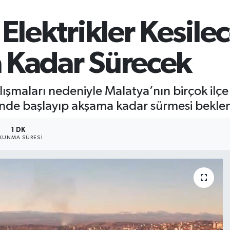
Elektrikler Kesile
 Kadar Sürecek
ışmaları nedeniyle Malatya’nın birçok ilçe 
inde başlayıp akşama kadar sürmesi beklen
1 DK
KUNMA SÜRESI