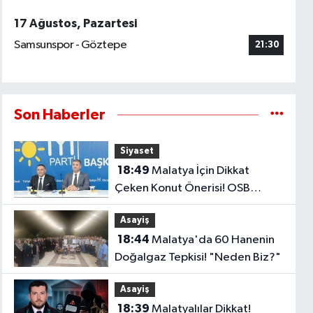
17 Ağustos, Pazartesi
Samsunspor - Göztepe
21:30
Son Haberler
Siyaset
18:49
Malatya İçin Dikkat
Çeken Konut Önerisi! OSB
Çalışanlarına Faizsiz Ev Çağrısı..
Asayiş
18:44
Malatya'da 60 Hanenin
Doğalgaz Tepkisi! "Neden Biz?"
Asayiş
18:39
Malatyalılar Dikkat!