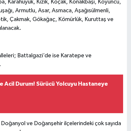
a, Karahüyük, Kızık, Koçak, Konakbaşı, Koyuncu,
zıluşağı, Armutlu, Asar, Asmaca, Aşağısülmenli,
 Şotik, Çakmak, Gökağaç, Kömürlük, Kuruttaş ve
ulanacak.
eleri; Battalgazi’de ise Karatepe ve
.
 Acil Durum! Sürücü Yolcuyu Hastaneye
 Doğanyol ve Doğanşehir ilçelerindeki çok sayıda