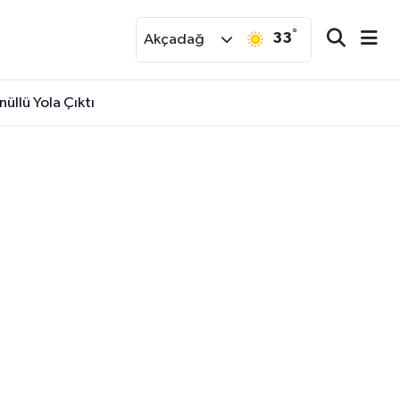
°
33
r
Akçadağ
üllü Yola Çıktı
lle Mahalle Kesinti Listesi..