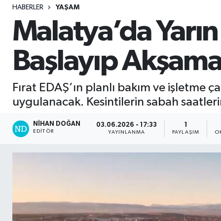
HABERLER
YAŞAM
Sağlık
Malatya’da Yarın 
Seri İlan
Başlayıp Akşama
Siyaset
Fırat EDAŞ’ın planlı bakım ve işletme çal
Spor
uygulanacak. Kesintilerin sabah saatler
Yaşam
NIHAN DOĞAN
03.06.2026 - 17:33
1
EDITÖR
YAYINLANMA
PAYLAŞIM
O