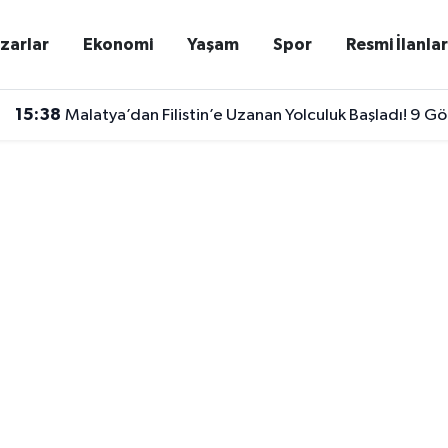
zarlar
Ekonomi
Yaşam
Spor
Resmi İlanla
15:38
Malatya’dan Filistin’e Uzanan Yolculuk Başladı! 9 Gön
15:25
8 Ağustos'ta Malatya'da Elektrik Kesintisi! İşte Maha