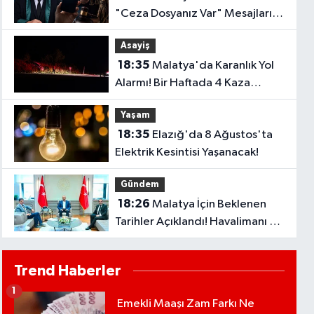
"Ceza Dosyanız Var" Mesajlarına
Sakın Kanmayın
Asayiş
18:35
Malatya'da Karanlık Yol
Alarmı! Bir Haftada 4 Kaza
Yaşandı..
Yaşam
18:35
Elazığ'da 8 Ağustos'ta
Elektrik Kesintisi Yaşanacak!
Gündem
18:26
Malatya İçin Beklenen
Tarihler Açıklandı! Havalimanı ve
Çevre Yolu Açılıyor..
Trend Haberler
1
Emekli Maaşı Zam Farkı Ne