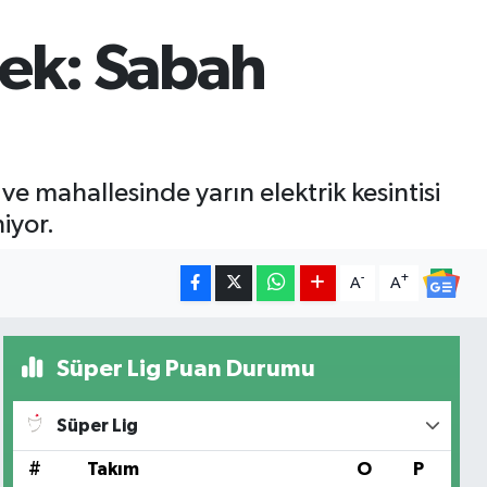
cek: Sabah
ve mahallesinde yarın elektrik kesintisi
iyor.
-
+
A
A
Süper Lig Puan Durumu
Süper Lig
#
Takım
O
P