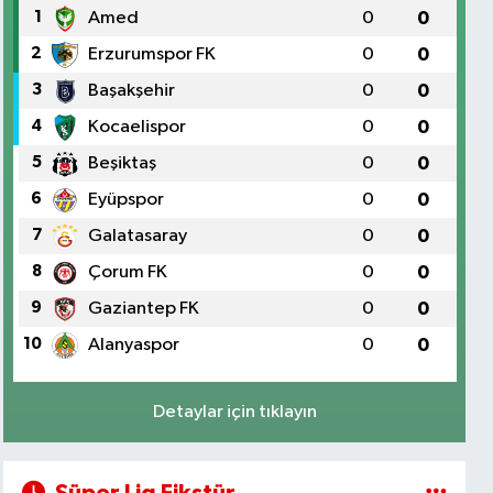
1
Amed
0
0
2
Erzurumspor FK
0
0
3
Başakşehir
0
0
4
Kocaelispor
0
0
5
Beşiktaş
0
0
6
Eyüpspor
0
0
7
Galatasaray
0
0
8
Çorum FK
0
0
9
Gaziantep FK
0
0
10
Alanyaspor
0
0
Detaylar için tıklayın