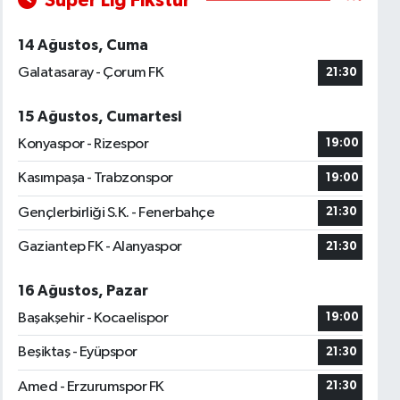
Süper Lig Fikstür
14 Ağustos, Cuma
Galatasaray - Çorum FK
21:30
15 Ağustos, Cumartesi
Konyaspor - Rizespor
19:00
Kasımpaşa - Trabzonspor
19:00
Gençlerbirliği S.K. - Fenerbahçe
21:30
Gaziantep FK - Alanyaspor
21:30
16 Ağustos, Pazar
Başakşehir - Kocaelispor
19:00
Beşiktaş - Eyüpspor
21:30
Amed - Erzurumspor FK
21:30