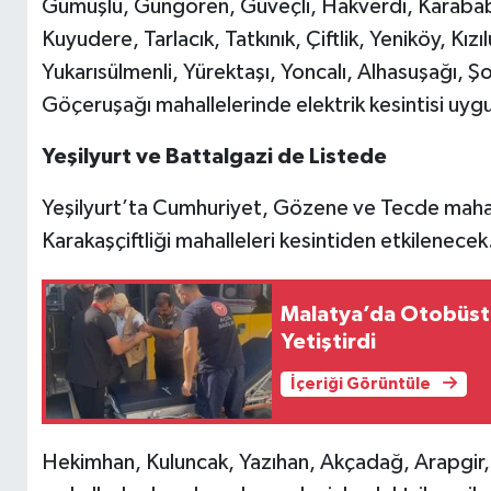
Gümüşlü, Güngören, Güveçli, Hakverdi, Karabab
Kuyudere, Tarlacık, Tatkınık, Çiftlik, Yeniköy, Kı
Yukarısülmenli, Yürektaşı, Yoncalı, Alhasuşağı,
Göçeruşağı mahallelerinde elektrik kesintisi uyg
Yeşilyurt ve Battalgazi de Listede
Yeşilyurt’ta Cumhuriyet, Gözene ve Tecde mahall
Karakaşçiftliği mahalleleri kesintiden etkilenecek
Malatya’da Otobüste
Yetiştirdi
İçeriği Görüntüle
Hekimhan, Kuluncak, Yazıhan, Akçadağ, Arapgir,