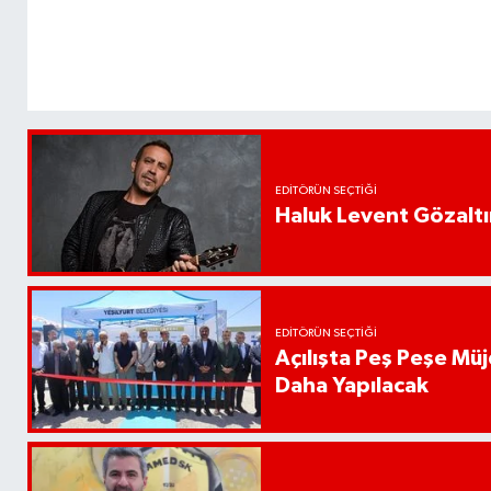
EDITÖRÜN SEÇTIĞI
Haluk Levent Gözaltın
EDITÖRÜN SEÇTIĞI
Açılışta Peş Peşe Müj
Daha Yapılacak