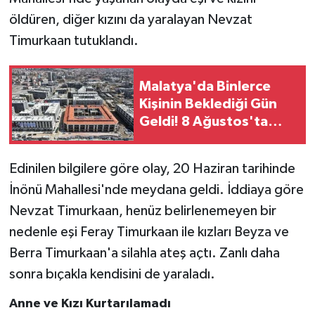
öldüren, diğer kızını da yaralayan Nevzat
Timurkaan tutuklandı.
Malatya'da Binlerce
Kişinin Beklediği Gün
Geldi! 8 Ağustos'ta
Anahtar Teslimleri
Başlıyor
Edinilen bilgilere göre olay, 20 Haziran tarihinde
İnönü Mahallesi'nde meydana geldi. İddiaya göre
Nevzat Timurkaan, henüz belirlenemeyen bir
nedenle eşi Feray Timurkaan ile kızları Beyza ve
Berra Timurkaan'a silahla ateş açtı. Zanlı daha
sonra bıçakla kendisini de yaraladı.
Anne ve Kızı Kurtarılamadı