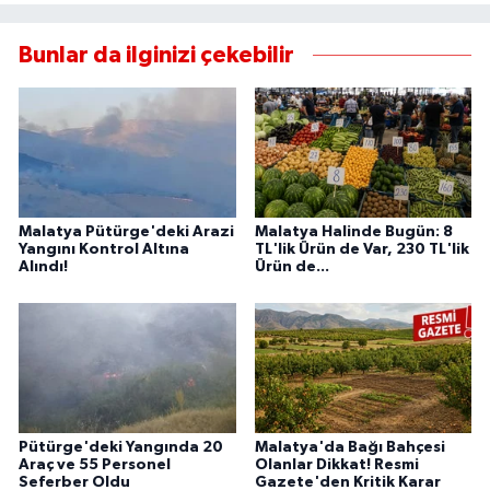
Bunlar da ilginizi çekebilir
Malatya Pütürge'deki Arazi
Malatya Halinde Bugün: 8
Yangını Kontrol Altına
TL'lik Ürün de Var, 230 TL'lik
Alındı!
Ürün de...
Pütürge'deki Yangında 20
Malatya'da Bağı Bahçesi
Araç ve 55 Personel
Olanlar Dikkat! Resmi
Seferber Oldu
Gazete'den Kritik Karar