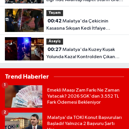
2-0 Mağlup Etti
Yaşam
00:42
Malatya'da Çekicinin
Kasasına Sıkışan Kedi İtfaiye
Ekiplerince Kurtarıldı
Asayiş
00:27
Malatya'da Kuzey Kuşak
Yolunda Kaza! Kontrolden Çıkan
Otomobil Refüje Çarptı
Trend Haberler
1
Emekli Maaşı Zam Farkı Ne Zaman
Yatacak? 2026 SGK'dan 3.552 TL
Fark Ödemesi Bekleniyor
2
Malatya'da TOKİ Konut Başvuruları
Başladı! Yalnızca 2 Başvuru Şartı