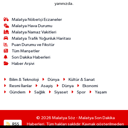
yanınızda.
Malatya Nöbetçi Eczaneler
Malatya Hava Durumu
Malatya Namaz Vakitleri
Malatya Trafik Yoğunluk Haritası
Puan Durumu ve Fikstür
Tüm Manşetler
Son Dakika Haberleri
Haber Arşivi
Bilim & Teknoloji
Dünya
Kültür & Sanat
Resmi İlanlar
Asayiş
Dünya
Ekonomi
Gündem
Sağlık
Siyaset
Spor
Yaşam
© 2026 Malatya Söz - Malatya Son Dakika
RSS
Haberleri. Tüm hakları saklıdır. Kaynak gösterilmeden