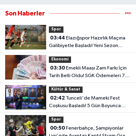
Son Haberler
Spor
03:44
Elazığspor Hazırlık Maçına
Galibiyetle Başladı! Yeni Sezon
Öncesi Umut Veren Performans
Ekonomi
03:30
Emekli Maaşı Zam Farkı İçin
Tarih Belli Oldu! SGK Ödemeleri 7
Ağustos'ta Başlıyor
Kültür & Sanat
02:42
Tunceli'de Mameki Fest
Coşkusu Başladı! 5 Gün Boyunca
Etkinlikler Düzenlenecek
Spor
00:50
Fenerbahçe, Şampiyonlar
Ligi'nde Avantajı Kaptı! Sturm Graz'ı