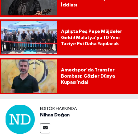
İddiası
Açılışta Peş Peşe Müjdeler
Geldi! Malatya'ya 10 Yeni
Taziye Evi Daha Yapılacak
Amedspor’da Transfer
Bombası: Gözler Dünya
Kupası’nda!
EDITÖR HAKKINDA
Nihan Doğan