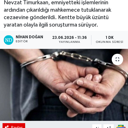
Nevzat Timurkaan, emniyetteki işlemlerinin
ardından çıkarıldığı mahkemece tutuklanarak
cezaevine gönderildi. Kentte büyük üzüntü
yaratan olayla ilgili soruşturma sürüyor.
NIHAN DOĞAN
23.06.2026 - 11:36
1 DK
EDITÖR
YAYINLANMA
OKUNMA SÜRESI
Paylaş
-
+