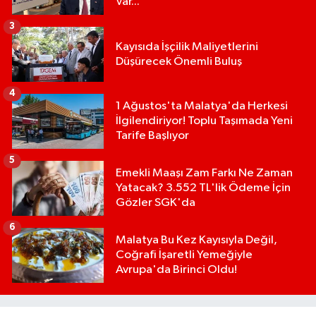
Var...
3
Kayısıda İşçilik Maliyetlerini
Düşürecek Önemli Buluş
4
1 Ağustos'ta Malatya'da Herkesi
İlgilendiriyor! Toplu Taşımada Yeni
Tarife Başlıyor
5
Emekli Maaşı Zam Farkı Ne Zaman
Yatacak? 3.552 TL'lik Ödeme İçin
Gözler SGK'da
6
Malatya Bu Kez Kayısıyla Değil,
Coğrafi İşaretli Yemeğiyle
Avrupa'da Birinci Oldu!