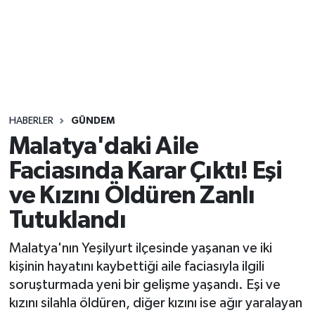
Sağlık
Seri İlan
Siyaset
HABERLER
GÜNDEM
Spor
Malatya'daki Aile
Faciasında Karar Çıktı! Eşi
Yaşam
ve Kızını Öldüren Zanlı
Tutuklandı
Malatya'nın Yeşilyurt ilçesinde yaşanan ve iki
kişinin hayatını kaybettiği aile faciasıyla ilgili
soruşturmada yeni bir gelişme yaşandı. Eşi ve
kızını silahla öldüren, diğer kızını ise ağır yaralayan