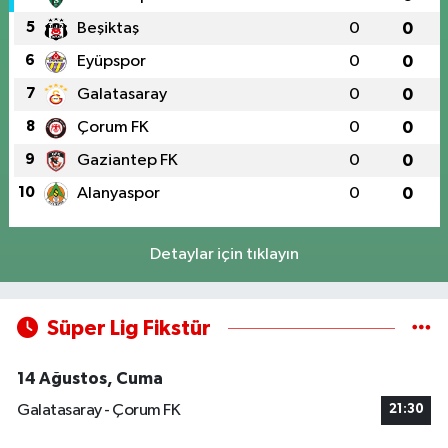
5
Beşiktaş
0
0
6
Eyüpspor
0
0
7
Galatasaray
0
0
8
Çorum FK
0
0
9
Gaziantep FK
0
0
10
Alanyaspor
0
0
Detaylar için tıklayın
Süper Lig Fikstür
14 Ağustos, Cuma
Galatasaray - Çorum FK
21:30