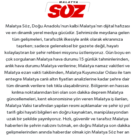
Malatya Söz, Doğu Anadolu’nun kalbi Malatya’nın dijital hafızası
ve en dinamik yerel medya gücüdür. Şehrimizde meydana gelen
tüm gelişmeleri, tarafsızlık ilkesiyle anlık olarak ekranınıza
taşırken; sadece geleneksel bir gazete değil, hayatı
kolaylaştıran bir şehir rehberi misyonu üstleniyoruz. Gün boyu en
çok sorgulanan Malatya hava durumu 15 günlük tahminlerinden,
anlık hava durumu Malatya verilerine; Malatya namaz vakitleri ve
Malatya ezan vakti takibinden, Malatya Kuyumcular Odası ile tam
entegre Malatya canlı altın fiyatları analizlerine kadar şehre dair
tüm dinamik verilere tek tıkla ulaşabilirsiniz. Bölgenin en hassas
kırılma noktalarından biri olan son dakika deprem Malatya
güncellemeleri, kent ekonomisine yön veren Malatya iş ilanları,
Malatya Valisi tarafından yapılan resmi açıklamalar ve şehir içi yol
tarifi gibi hayati bilgileri en doğru kaynaktan, manipülasyondan
uzak bir şekilde yayınlıyoruz. Hızlı, güvenilir ve tarafsız Malatya
haberleri ile şehrin nabzını tutmak, en doğru Malatya son dakika
gelişmelerinden anında haberdar olmak için Malatya Söz her an