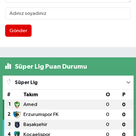
Gönder
Süper Lig Puan Durumu
Süper Lig
#
Takım
O
P
1
Amed
0
0
2
Erzurumspor FK
0
0
3
Başakşehir
0
0
4
Kocaelispor
0
0