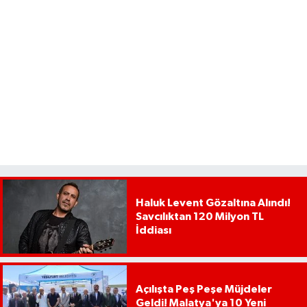
Haluk Levent Gözaltına Alındı!
Savcılıktan 120 Milyon TL
İddiası
Açılışta Peş Peşe Müjdeler
Geldi! Malatya'ya 10 Yeni