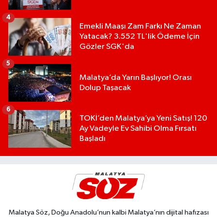
4
Emekli Maaşı Zam Farkı Ne Zaman
Yatacak? 3.552 TL'lik Ödeme İçin
Gözler SGK'da
5
Malatya’da Yarın Başlıyor! Orası
Dolup Taşacak
6
TOKİ’den Malatya’ya Yeni Satış! 120
Ay Vadeyle Ev Sahibi Olma Fırsatı
Başladı
Malatya Söz, Doğu Anadolu’nun kalbi Malatya’nın dijital hafızası