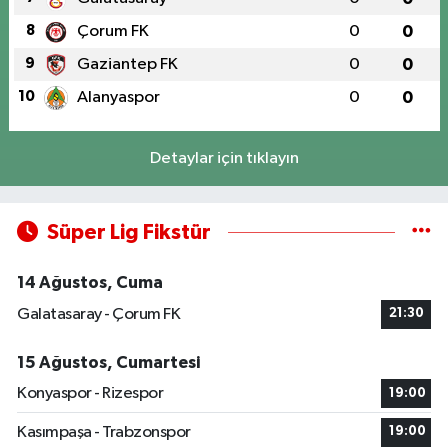
8
Çorum FK
0
0
9
Gaziantep FK
0
0
10
Alanyaspor
0
0
Detaylar için tıklayın
Süper Lig Fikstür
14 Ağustos, Cuma
Galatasaray - Çorum FK
21:30
15 Ağustos, Cumartesi
Konyaspor - Rizespor
19:00
Kasımpaşa - Trabzonspor
19:00