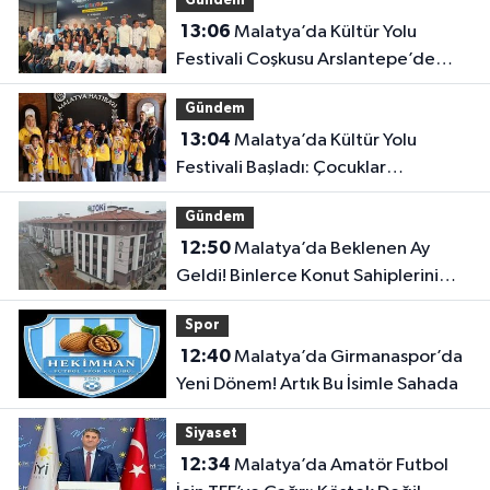
Gündem
13:06
Malatya’da Kültür Yolu
Festivali Coşkusu Arslantepe’de
Başladı!
Gündem
13:04
Malatya’da Kültür Yolu
Festivali Başladı: Çocuklar
FotoMaraton Etkinliğinde Buluştu
Gündem
12:50
Malatya’da Beklenen Ay
Geldi! Binlerce Konut Sahiplerini
Bulacak
Spor
12:40
Malatya’da Girmanaspor’da
Yeni Dönem! Artık Bu İsimle Sahada
Siyaset
12:34
Malatya’da Amatör Futbol