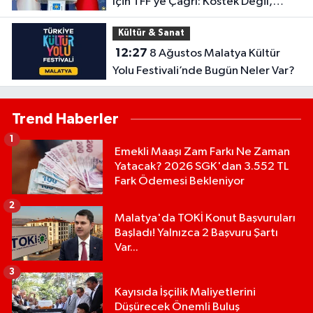
İçin TFF’ye Çağrı: Köstek Değil,
Destek Olun
Kültür & Sanat
12:27
8 Ağustos Malatya Kültür
Yolu Festivali’nde Bugün Neler Var?
Trend Haberler
1
Emekli Maaşı Zam Farkı Ne Zaman
Yatacak? 2026 SGK'dan 3.552 TL
Fark Ödemesi Bekleniyor
2
Malatya'da TOKİ Konut Başvuruları
Başladı! Yalnızca 2 Başvuru Şartı
Var...
3
Kayısıda İşçilik Maliyetlerini
Düşürecek Önemli Buluş