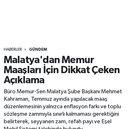
Sağlık
Seri İlan
Siyaset
HABERLER
GÜNDEM
Spor
Malatya'dan Memur
Maaşları İçin Dikkat Çeken
Yaşam
Açıklama
Büro Memur-Sen Malatya Şube Başkanı Mehmet
Kahraman, Temmuz ayında yapılacak maaş
düzenlemesinin yalnızca enflasyon farkı ve toplu
sözleşme zammıyla sınırlı kalmaması gerektiğini
belirterek, seyyanen zam, refah payı ve Eşel
Mobil Sistemi talebinde bulundu.