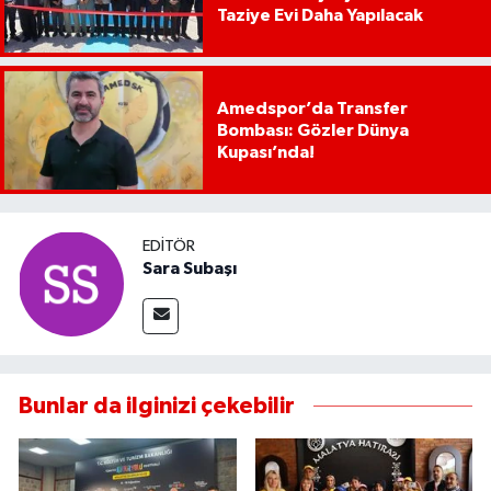
Taziye Evi Daha Yapılacak
Amedspor’da Transfer
Bombası: Gözler Dünya
Kupası’nda!
EDITÖR
Sara Subaşı
Bunlar da ilginizi çekebilir