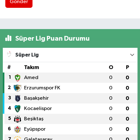
Gönder
Süper Lig Puan Durumu
Süper Lig
#
Takım
O
P
1
Amed
0
0
2
Erzurumspor FK
0
0
3
Başakşehir
0
0
4
Kocaelispor
0
0
5
Beşiktaş
0
0
6
Eyüpspor
0
0
7
Galatasaray
0
0