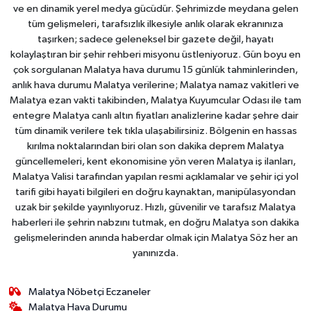
ve en dinamik yerel medya gücüdür. Şehrimizde meydana gelen
tüm gelişmeleri, tarafsızlık ilkesiyle anlık olarak ekranınıza
taşırken; sadece geleneksel bir gazete değil, hayatı
kolaylaştıran bir şehir rehberi misyonu üstleniyoruz. Gün boyu en
çok sorgulanan Malatya hava durumu 15 günlük tahminlerinden,
anlık hava durumu Malatya verilerine; Malatya namaz vakitleri ve
Malatya ezan vakti takibinden, Malatya Kuyumcular Odası ile tam
entegre Malatya canlı altın fiyatları analizlerine kadar şehre dair
tüm dinamik verilere tek tıkla ulaşabilirsiniz. Bölgenin en hassas
kırılma noktalarından biri olan son dakika deprem Malatya
güncellemeleri, kent ekonomisine yön veren Malatya iş ilanları,
Malatya Valisi tarafından yapılan resmi açıklamalar ve şehir içi yol
tarifi gibi hayati bilgileri en doğru kaynaktan, manipülasyondan
uzak bir şekilde yayınlıyoruz. Hızlı, güvenilir ve tarafsız Malatya
haberleri ile şehrin nabzını tutmak, en doğru Malatya son dakika
gelişmelerinden anında haberdar olmak için Malatya Söz her an
yanınızda.
Malatya Nöbetçi Eczaneler
Malatya Hava Durumu