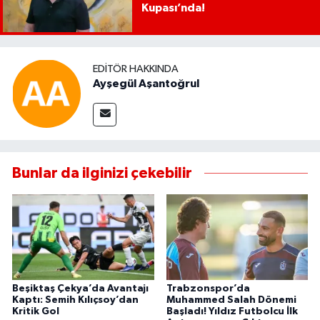
Kupası’nda!
EDITÖR HAKKINDA
Ayşegül Aşantoğrul
Bunlar da ilginizi çekebilir
Beşiktaş Çekya’da Avantajı
Trabzonspor’da
Kaptı: Semih Kılıçsoy’dan
Muhammed Salah Dönemi
Kritik Gol
Başladı! Yıldız Futbolcu İlk