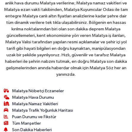
anlık hava durumu Malatya verilerine; Malatya namaz vakitleri ve
Malatya ezan vakti takibinden, Malatya Kuyumcular Odası ile tam
entegre Malatya canlı altın fiyatları analizlerine kadar şehre dair
tüm dinamik verilere tek tıkla ulaşabilirsiniz. Bölgenin en hassas
kırılma noktalarından biri olan son dakika deprem Malatya
güncellemeleri, kent ekonomisine yön veren Malatya iş ilanları,
Malatya Valisi tarafından yapılan resmi açıklamalar ve şehir içi yol
tarifi gibi hayati bilgileri en doğru kaynaktan, manipülasyondan
uzak bir şekilde yayınlıyoruz. Hızlı, güvenilir ve tarafsız Malatya
haberleri ile şehrin nabzını tutmak, en doğru Malatya son dakika
gelişmelerinden anında haberdar olmak için Malatya Söz her an
yanınızda.
Malatya Nöbetçi Eczaneler
Malatya Hava Durumu
Malatya Namaz Vakitleri
Malatya Trafik Yoğunluk Haritası
Puan Durumu ve Fikstür
Tüm Manşetler
Son Dakika Haberleri