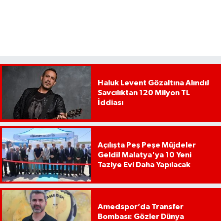
Haluk Levent Gözaltına Alındı!
Savcılıktan 120 Milyon TL
İddiası
Açılışta Peş Peşe Müjdeler
Geldi! Malatya'ya 10 Yeni
Taziye Evi Daha Yapılacak
Amedspor’da Transfer
Bombası: Gözler Dünya