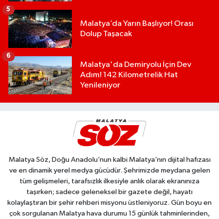
5
Malatya’da Yarın Başlıyor! Orası
Dolup Taşacak
6
Malatya'da Demiryolu İçin Dev
Adım! 142 Kilometrelik Hat
Yenileniyor
Malatya Söz, Doğu Anadolu’nun kalbi Malatya’nın dijital hafızası
ve en dinamik yerel medya gücüdür. Şehrimizde meydana gelen
tüm gelişmeleri, tarafsızlık ilkesiyle anlık olarak ekranınıza
taşırken; sadece geleneksel bir gazete değil, hayatı
kolaylaştıran bir şehir rehberi misyonu üstleniyoruz. Gün boyu en
çok sorgulanan Malatya hava durumu 15 günlük tahminlerinden,