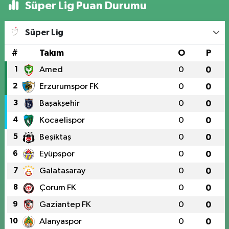
Süper Lig Puan Durumu
Süper Lig
#
Takım
O
P
1
Amed
0
0
2
Erzurumspor FK
0
0
3
Başakşehir
0
0
4
Kocaelispor
0
0
5
Beşiktaş
0
0
6
Eyüpspor
0
0
7
Galatasaray
0
0
8
Çorum FK
0
0
9
Gaziantep FK
0
0
10
Alanyaspor
0
0