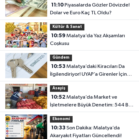
11:10
Piyasalarda Gözler Dövizde!
Dolar ve Euro Kaç TL Oldu?
Kültür & Sanat
10:59
Malatya’da Yaz Akşamları
Coşkusu
Gündem
10:53
Malatya’daki Kiracıları Da
İlgilendiriyor! UYAP’a Girenler İçin
Kritik İtiraz Kararı..
Asayiş
10:52
Malatya’da Market ve
İşletmelere Büyük Denetim: 544 Bin
TL’lik Ceza
Ekonomi
10:33
Son Dakika: Malatya’da
Akaryakıt Fiyatları Güncellendi!