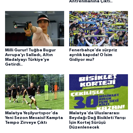
Antrenmanına Çıktı..
Milli Gurur! Tuğba Bugur
Fenerbahçe’de sürpriz
Avrupa’yı Salladı, Altın
ayrılık kapıda! O İsim
Madalyayı Türkiye’ye
Gidiyor mu?
Getirdi..
Malatya Yeşilyurtspor'da
Malatya'da Uluslararası
Yeni Sezon Mesaisi! Kampta
Beydağı Dağ Bisikleti Yarışı
Tempo Zirveye Çıktı
İçin Kortej Sürüşü
Düzenlenecek