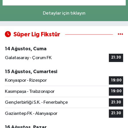
Detaylar için tıklayın
Süper Lig Fikstür
14 Ağustos, Cuma
Galatasaray - Çorum FK
21:30
15 Ağustos, Cumartesi
Konyaspor - Rizespor
19:00
Kasımpaşa - Trabzonspor
19:00
Gençlerbirliği S.K. - Fenerbahçe
21:30
Gaziantep FK - Alanyaspor
21:30
16 Ağustos, Pazar