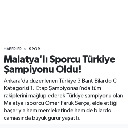
Sağlık
Seri İlan
Siyaset
HABERLER
SPOR
Spor
Malatya'lı Sporcu Türkiye
Şampiyonu Oldu!
Yaşam
Ankara’da düzenlenen Türkiye 3 Bant Bilardo C
Kategorisi 1. Etap Şampiyonası’nda tüm
rakiplerini mağlup ederek Türkiye şampiyonu olan
Malatyalı sporcu Ömer Faruk Serçe, elde ettiği
başarıyla hem memleketinde hem de bilardo
camiasında büyük gurur yaşattı.