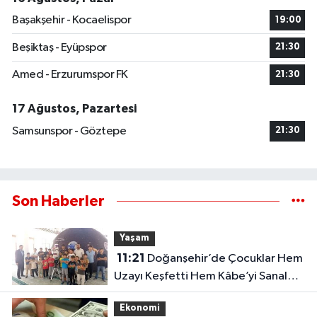
Başakşehir - Kocaelispor
19:00
Beşiktaş - Eyüpspor
21:30
Amed - Erzurumspor FK
21:30
17 Ağustos, Pazartesi
Samsunspor - Göztepe
21:30
Son Haberler
Yaşam
11:21
Doğanşehir’de Çocuklar Hem
Uzayı Keşfetti Hem Kâbe’yi Sanal
Ortamda Ziyaret Etti
Ekonomi