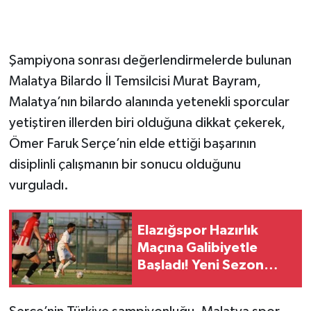
Şampiyona sonrası değerlendirmelerde bulunan
Malatya Bilardo İl Temsilcisi Murat Bayram,
Malatya’nın bilardo alanında yetenekli sporcular
yetiştiren illerden biri olduğuna dikkat çekerek,
Ömer Faruk Serçe’nin elde ettiği başarının
disiplinli çalışmanın bir sonucu olduğunu
vurguladı.
Elazığspor Hazırlık
Maçına Galibiyetle
Başladı! Yeni Sezon
Öncesi Umut Veren
Performans