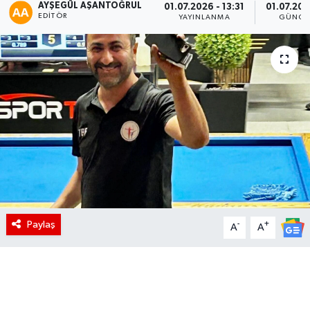
AYŞEGÜL AŞANTOĞRUL
01.07.2026 - 13:31
01.07.202
EDITÖR
YAYINLANMA
GÜNCE
Paylaş
-
+
A
A