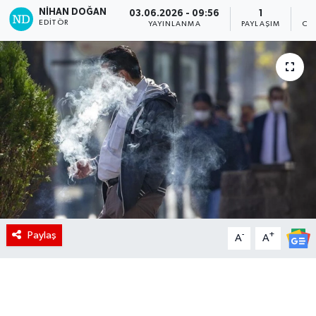
NIHAN DOĞAN
03.06.2026 - 09:56
1
EDITÖR
YAYINLANMA
PAYLAŞIM
OK
Paylaş
-
+
A
A