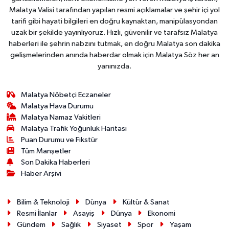
Malatya Valisi tarafından yapılan resmi açıklamalar ve şehir içi yol
tarifi gibi hayati bilgileri en doğru kaynaktan, manipülasyondan
uzak bir şekilde yayınlıyoruz. Hızlı, güvenilir ve tarafsız Malatya
haberleri ile şehrin nabzını tutmak, en doğru Malatya son dakika
gelişmelerinden anında haberdar olmak için Malatya Söz her an
yanınızda.
Malatya Nöbetçi Eczaneler
Malatya Hava Durumu
Malatya Namaz Vakitleri
Malatya Trafik Yoğunluk Haritası
Puan Durumu ve Fikstür
Tüm Manşetler
Son Dakika Haberleri
Haber Arşivi
Bilim & Teknoloji
Dünya
Kültür & Sanat
Resmi İlanlar
Asayiş
Dünya
Ekonomi
Gündem
Sağlık
Siyaset
Spor
Yaşam