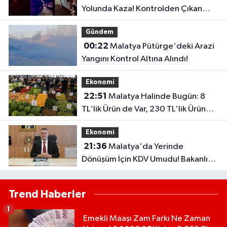
Yolunda Kaza! Kontrolden Çıkan
Otomobil Refüje Çarptı
Gündem
00:22
Malatya Pütürge'deki Arazi
Yangını Kontrol Altına Alındı!
Ekonomi
22:51
Malatya Halinde Bugün: 8
TL'lik Ürün de Var, 230 TL'lik Ürün
de...
Ekonomi
21:36
Malatya'da Yerinde
Dönüşüm İçin KDV Umudu! Bakanlık
Talebi Gündemine Aldı
Trend Haberler
1
Emekli Maaşı Zam Farkı Ne Zaman