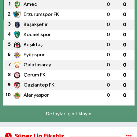
1
Amed
0
0
2
Erzurumspor FK
0
0
3
Başakşehir
0
0
4
Kocaelispor
0
0
5
Beşiktaş
0
0
6
Eyüpspor
0
0
7
Galatasaray
0
0
8
Çorum FK
0
0
9
Gaziantep FK
0
0
10
Alanyaspor
0
0
Detaylar için tıklayın
Süper Lig Fikstür