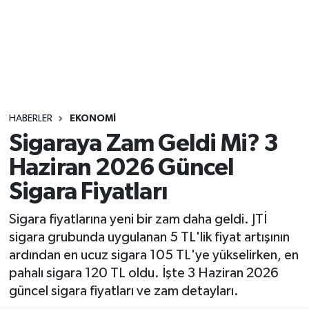
Sağlık
Seri İlan
Siyaset
HABERLER
EKONOMI
Spor
Sigaraya Zam Geldi Mi? 3
Haziran 2026 Güncel
Yaşam
Sigara Fiyatları
Sigara fiyatlarına yeni bir zam daha geldi. JTİ
sigara grubunda uygulanan 5 TL'lik fiyat artışının
ardından en ucuz sigara 105 TL'ye yükselirken, en
pahalı sigara 120 TL oldu. İşte 3 Haziran 2026
güncel sigara fiyatları ve zam detayları.