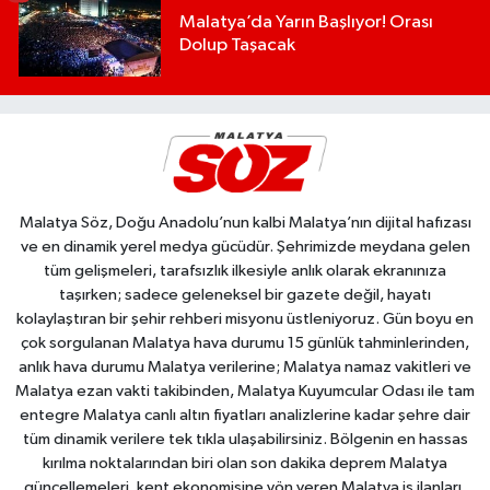
Malatya’da Yarın Başlıyor! Orası
Dolup Taşacak
Malatya Söz, Doğu Anadolu’nun kalbi Malatya’nın dijital hafızası
ve en dinamik yerel medya gücüdür. Şehrimizde meydana gelen
tüm gelişmeleri, tarafsızlık ilkesiyle anlık olarak ekranınıza
taşırken; sadece geleneksel bir gazete değil, hayatı
kolaylaştıran bir şehir rehberi misyonu üstleniyoruz. Gün boyu en
çok sorgulanan Malatya hava durumu 15 günlük tahminlerinden,
anlık hava durumu Malatya verilerine; Malatya namaz vakitleri ve
Malatya ezan vakti takibinden, Malatya Kuyumcular Odası ile tam
entegre Malatya canlı altın fiyatları analizlerine kadar şehre dair
tüm dinamik verilere tek tıkla ulaşabilirsiniz. Bölgenin en hassas
kırılma noktalarından biri olan son dakika deprem Malatya
güncellemeleri, kent ekonomisine yön veren Malatya iş ilanları,