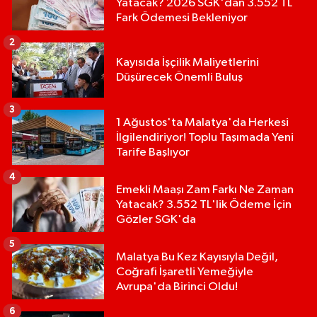
Yatacak? 2026 SGK'dan 3.552 TL
Fark Ödemesi Bekleniyor
2
Kayısıda İşçilik Maliyetlerini
Düşürecek Önemli Buluş
3
1 Ağustos'ta Malatya'da Herkesi
İlgilendiriyor! Toplu Taşımada Yeni
Tarife Başlıyor
4
Emekli Maaşı Zam Farkı Ne Zaman
Yatacak? 3.552 TL'lik Ödeme İçin
Gözler SGK'da
5
Malatya Bu Kez Kayısıyla Değil,
Coğrafi İşaretli Yemeğiyle
Avrupa'da Birinci Oldu!
6