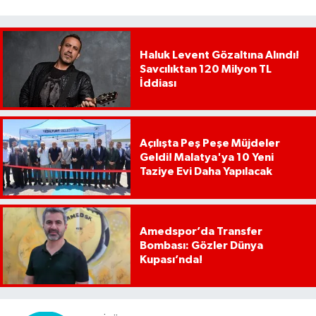
Haluk Levent Gözaltına Alındı!
Savcılıktan 120 Milyon TL
İddiası
Açılışta Peş Peşe Müjdeler
Geldi! Malatya'ya 10 Yeni
Taziye Evi Daha Yapılacak
Amedspor’da Transfer
Bombası: Gözler Dünya
Kupası’nda!