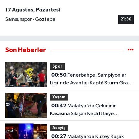
17 Ağustos, Pazartesi
Samsunspor - Göztepe
21:30
Son Haberler
Spor
00:50
Fenerbahçe, Şampiyonlar
Ligi'nde Avantajı Kaptı! Sturm Graz'ı
2-0 Mağlup Etti
Yaşam
00:42
Malatya'da Çekicinin
Kasasına Sıkışan Kedi İtfaiye
Ekiplerince Kurtarıldı
Asayiş
00:27
Malatya'da Kuzey Kuşak