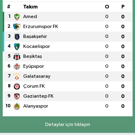
#
Takım
O
P
1
Amed
0
0
2
Erzurumspor FK
0
0
3
Başakşehir
0
0
4
Kocaelispor
0
0
5
Beşiktaş
0
0
6
Eyüpspor
0
0
7
Galatasaray
0
0
8
Çorum FK
0
0
9
Gaziantep FK
0
0
10
Alanyaspor
0
0
Detaylar için tıklayın