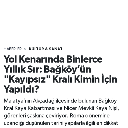
Sağlık
Seri İlan
Siyaset
HABERLER
KÜLTÜR & SANAT
Spor
Yol Kenarında Binlerce
Yıllık Sır: Bağköy’ün
Yaşam
"Kayıpsız" Kralı Kimin İçin
Yapıldı?
Malatya’nın Akçadağ ilçesinde bulunan Bağköy
Kral Kaya Kabartması ve Nicer Mevkii Kaya Nişi,
görenleri şaşkına çeviriyor. Roma dönemine
uzandığı düşünülen tarihi yapılarla ilgili en dikkat