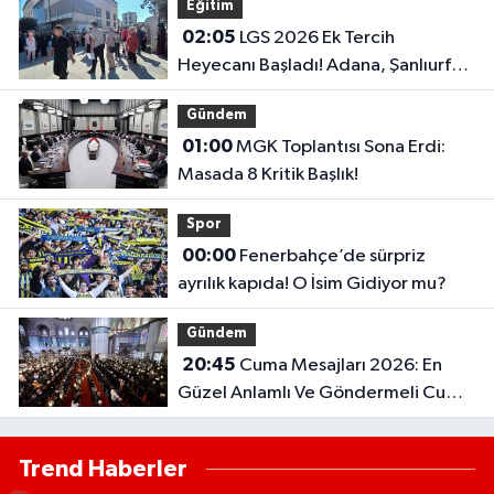
Eğitim
02:05
LGS 2026 Ek Tercih
Heyecanı Başladı! Adana, Şanlıurfa
ve Gaziantep Lise Taban Puanları..
Gündem
01:00
MGK Toplantısı Sona Erdi:
Masada 8 Kritik Başlık!
Spor
00:00
Fenerbahçe’de sürpriz
ayrılık kapıda! O İsim Gidiyor mu?
Gündem
20:45
Cuma Mesajları 2026: En
Güzel Anlamlı Ve Göndermeli Cuma
Sözleri..
Trend Haberler