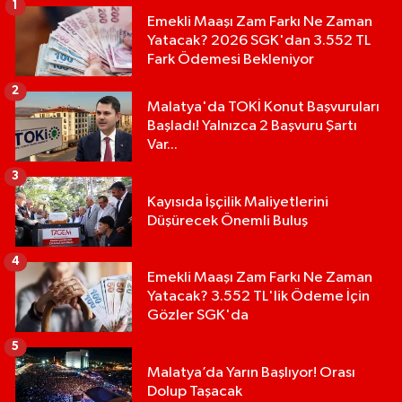
1
Emekli Maaşı Zam Farkı Ne Zaman
Yatacak? 2026 SGK'dan 3.552 TL
Fark Ödemesi Bekleniyor
2
Malatya'da TOKİ Konut Başvuruları
Başladı! Yalnızca 2 Başvuru Şartı
Var...
3
Kayısıda İşçilik Maliyetlerini
Düşürecek Önemli Buluş
4
Emekli Maaşı Zam Farkı Ne Zaman
Yatacak? 3.552 TL'lik Ödeme İçin
Gözler SGK'da
5
Malatya’da Yarın Başlıyor! Orası
Dolup Taşacak