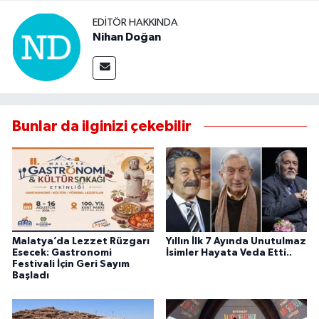
EDITÖR HAKKINDA
Nihan Doğan
Bunlar da ilginizi çekebilir
Malatya’da Lezzet Rüzgarı
Yıllın İlk 7 Ayında Unutulmaz
Esecek: Gastronomi
İsimler Hayata Veda Etti..
Festivali İçin Geri Sayım
Başladı