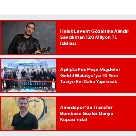
Haluk Levent Gözaltına Alındı!
Savcılıktan 120 Milyon TL
İddiası
Açılışta Peş Peşe Müjdeler
Geldi! Malatya'ya 10 Yeni
Taziye Evi Daha Yapılacak
Amedspor’da Transfer
Bombası: Gözler Dünya
Kupası’nda!