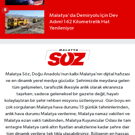
6
Malatya'da Demiryolu İçin Dev
Adım! 142 Kilometrelik Hat
Yenileniyor
Malatya Söz, Doğu Anadolu’nun kalbi Malatya’nın dijital hafızası
ve en dinamik yerel medya gücüdür. Şehrimizde meydana gelen
tüm gelişmeleri, tarafsızlık ilkesiyle anlık olarak ekranınıza
taşırken; sadece geleneksel bir gazete değil, hayatı
kolaylaştıran bir şehir rehberi misyonu üstleniyoruz. Gün boyu en
çok sorgulanan Malatya hava durumu 15 günlük tahminlerinden,
anlık hava durumu Malatya verilerine; Malatya namaz vakitleri ve
Malatya ezan vakti takibinden, Malatya Kuyumcular Odası ile tam
entegre Malatya canlı altın fiyatları analizlerine kadar şehre dair
tüm dinamik verilere tek tıkla ulaşabilirsiniz. Bölgenin en hassas