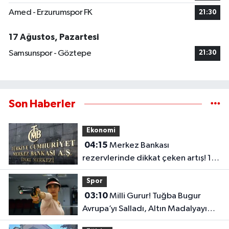
Amed - Erzurumspor FK
21:30
17 Ağustos, Pazartesi
Samsunspor - Göztepe
21:30
Son Haberler
Ekonomi
04:15
Merkez Bankası
rezervlerinde dikkat çeken artış! 1
haftada 1,8 milyar dolar yükseldi..
Spor
03:10
Milli Gurur! Tuğba Bugur
Avrupa’yı Salladı, Altın Madalyayı
Türkiye’ye Getirdi..