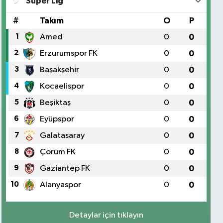
Süper Lig
#
Takım
O
P
1
Amed
0
0
2
Erzurumspor FK
0
0
3
Başakşehir
0
0
4
Kocaelispor
0
0
5
Beşiktaş
0
0
6
Eyüpspor
0
0
7
Galatasaray
0
0
8
Çorum FK
0
0
9
Gaziantep FK
0
0
10
Alanyaspor
0
0
Detaylar için tıklayın