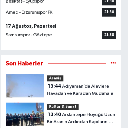
Beşiktaş - Eyüpspor
21:30
Amed - Erzurumspor FK
21:30
17 Ağustos, Pazartesi
Samsunspor - Göztepe
21:30
Son Haberler
Asayiş
13:44
Adıyaman’da Alevlere
Havadan ve Karadan Müdahale
Kültür & Sanat
13:40
Arslantepe Höyüğü Uzun
Bir Aranın Ardından Kapılarını