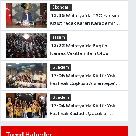
Yeniden Açtı!
Ekonomi
13:35
Malatya’da TSO Yarışını
Kızıştıracak Karar! Karademir
Tarih Verdi
Yaşam
13:22
Malatya’da Bugün
Namaz Vakitleri Belli Oldu
Gündem
13:06
Malatya’da Kültür Yolu
Festivali Coşkusu Arslantepe’de
Başladı!
Gündem
13:04
Malatya’da Kültür Yolu
Festivali Başladı: Çocuklar
FotoMaraton Etkinliğinde
Buluştu
Trend Haberler