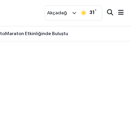
°
31
r
Akçadağ
FotoMaraton Etkinliğinde Buluştu