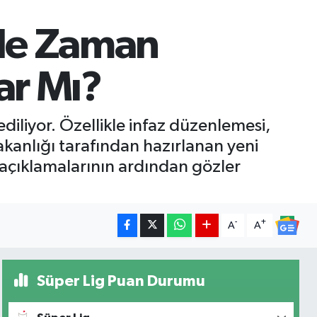
 Ne Zaman
ar Mı?
ediliyor. Özellikle infaz düzenlemesi,
akanlığı tarafından hazırlanan yeni
 açıklamalarının ardından gözler
-
+
A
A
Süper Lig Puan Durumu