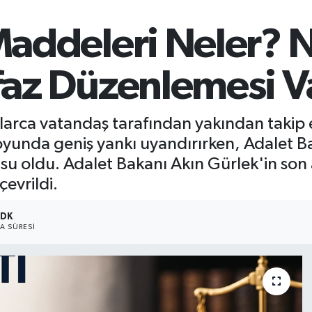
 Maddeleri Neler?
nfaz Düzenlemesi V
yonlarca vatandaş tarafından yakından takip 
uoyunda geniş yankı uyandırırken, Adalet B
su oldu. Adalet Bakanı Akın Gürlek'in son
çevrildi.
 DK
 SÜRESI