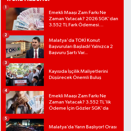
1
Emekli Maaşı Zam Farkı Ne
Zaman Yatacak? 2026 SGK'dan
3.552 TL Fark Ödemesi
Bekleniyor
2
Malatya'da TOKİ Konut
Başvuruları Başladı! Yalnızca 2
Başvuru Şartı Var...
3
Kayısıda İşçilik Maliyetlerini
Düşürecek Önemli Buluş
4
Emekli Maaşı Zam Farkı Ne
Zaman Yatacak? 3.552 TL'lik
Ödeme İçin Gözler SGK'da
5
Malatya’da Yarın Başlıyor! Orası