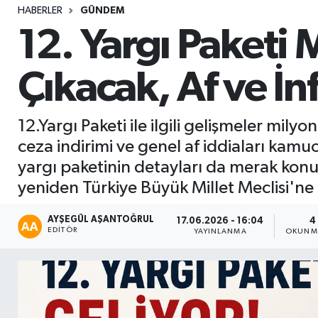
HABERLER
GÜNDEM
Sağlık
12. Yargı Paketi
Seri İlan
Çıkacak, Af ve İ
Siyaset
12.Yargı Paketi ile ilgili gelişmeler mil
Spor
ceza indirimi ve genel af iddiaları kam
yargı paketinin detayları da merak konu
Yaşam
yeniden Türkiye Büyük Millet Meclisi'ne 
AYŞEGÜL AŞANTOĞRUL
17.06.2026 - 16:04
4
EDITÖR
YAYINLANMA
OKUNMA