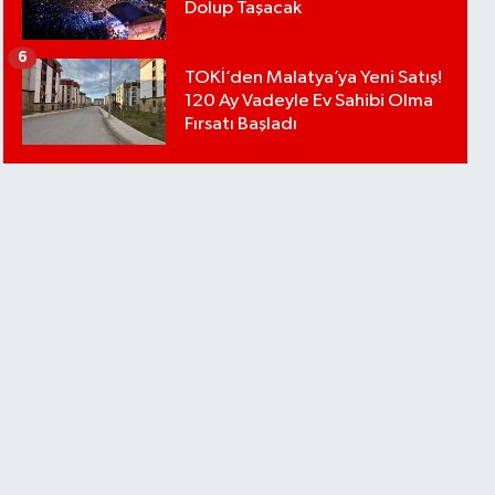
Dolup Taşacak
6
TOKİ’den Malatya’ya Yeni Satış!
120 Ay Vadeyle Ev Sahibi Olma
Fırsatı Başladı