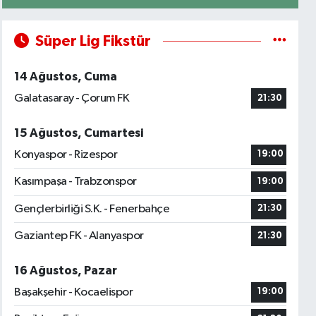
Süper Lig Fikstür
14 Ağustos, Cuma
Galatasaray - Çorum FK
21:30
15 Ağustos, Cumartesi
Konyaspor - Rizespor
19:00
Kasımpaşa - Trabzonspor
19:00
Gençlerbirliği S.K. - Fenerbahçe
21:30
Gaziantep FK - Alanyaspor
21:30
16 Ağustos, Pazar
Başakşehir - Kocaelispor
19:00