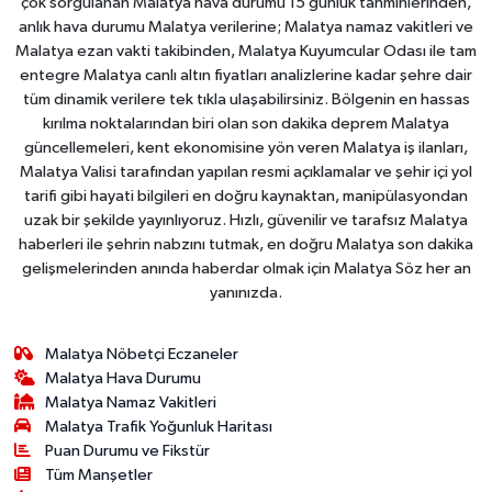
çok sorgulanan Malatya hava durumu 15 günlük tahminlerinden,
anlık hava durumu Malatya verilerine; Malatya namaz vakitleri ve
Malatya ezan vakti takibinden, Malatya Kuyumcular Odası ile tam
entegre Malatya canlı altın fiyatları analizlerine kadar şehre dair
tüm dinamik verilere tek tıkla ulaşabilirsiniz. Bölgenin en hassas
kırılma noktalarından biri olan son dakika deprem Malatya
güncellemeleri, kent ekonomisine yön veren Malatya iş ilanları,
Malatya Valisi tarafından yapılan resmi açıklamalar ve şehir içi yol
tarifi gibi hayati bilgileri en doğru kaynaktan, manipülasyondan
uzak bir şekilde yayınlıyoruz. Hızlı, güvenilir ve tarafsız Malatya
haberleri ile şehrin nabzını tutmak, en doğru Malatya son dakika
gelişmelerinden anında haberdar olmak için Malatya Söz her an
yanınızda.
Malatya Nöbetçi Eczaneler
Malatya Hava Durumu
Malatya Namaz Vakitleri
Malatya Trafik Yoğunluk Haritası
Puan Durumu ve Fikstür
Tüm Manşetler