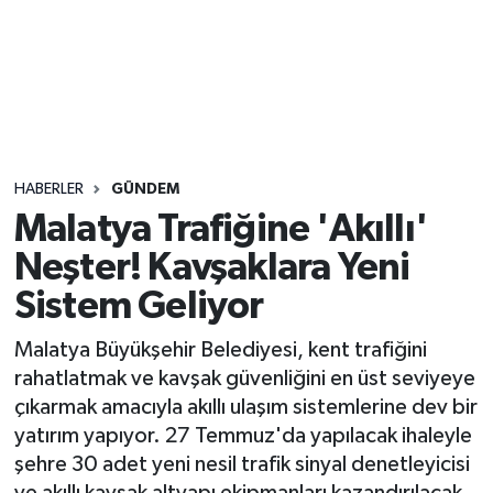
Sağlık
Seri İlan
Siyaset
HABERLER
GÜNDEM
Spor
Malatya Trafiğine 'Akıllı'
Neşter! Kavşaklara Yeni
Yaşam
Sistem Geliyor
Malatya Büyükşehir Belediyesi, kent trafiğini
rahatlatmak ve kavşak güvenliğini en üst seviyeye
çıkarmak amacıyla akıllı ulaşım sistemlerine dev bir
yatırım yapıyor. 27 Temmuz'da yapılacak ihaleyle
şehre 30 adet yeni nesil trafik sinyal denetleyicisi
ve akıllı kavşak altyapı ekipmanları kazandırılacak.