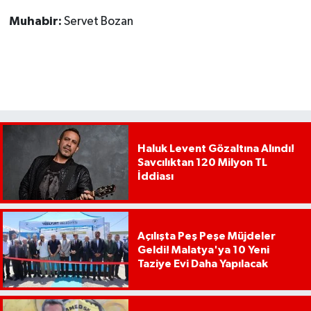
Muhabir:
Servet Bozan
Haluk Levent Gözaltına Alındı!
Savcılıktan 120 Milyon TL
İddiası
Açılışta Peş Peşe Müjdeler
Geldi! Malatya'ya 10 Yeni
Taziye Evi Daha Yapılacak