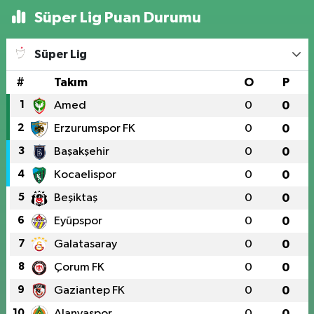
Süper Lig Puan Durumu
Süper Lig
#
Takım
O
P
1
Amed
0
0
2
Erzurumspor FK
0
0
3
Başakşehir
0
0
4
Kocaelispor
0
0
5
Beşiktaş
0
0
6
Eyüpspor
0
0
7
Galatasaray
0
0
8
Çorum FK
0
0
9
Gaziantep FK
0
0
10
Alanyaspor
0
0