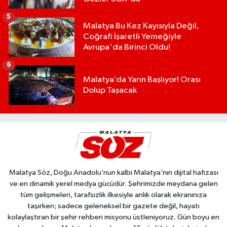
5
Malatya Bu Kez Kayısıyla Değil,
Coğrafi İşaretli Yemeğiyle
Avrupa'da Birinci Oldu!
6
Malatya’da Yarın Başlıyor! Orası
Dolup Taşacak
Malatya Söz, Doğu Anadolu’nun kalbi Malatya’nın dijital hafızası
ve en dinamik yerel medya gücüdür. Şehrimizde meydana gelen
tüm gelişmeleri, tarafsızlık ilkesiyle anlık olarak ekranınıza
taşırken; sadece geleneksel bir gazete değil, hayatı
kolaylaştıran bir şehir rehberi misyonu üstleniyoruz. Gün boyu en