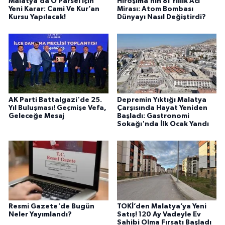
Malatya’da O Parsel İçin
Hiroşima’nın 81 Yıllık Acı
Yeni Karar: Cami Ve Kur’an
Mirası: Atom Bombası
Kursu Yapılacak!
Dünyayı Nasıl Değiştirdi?
AK Parti Battalgazi'de 25.
Depremin Yıktığı Malatya
Yıl Buluşması! Geçmişe Vefa,
Çarşısında Hayat Yeniden
Geleceğe Mesaj
Başladı: Gastronomi
Sokağı'nda İlk Ocak Yandı
Resmi Gazete'de Bugün
TOKİ’den Malatya’ya Yeni
Neler Yayımlandı?
Satış! 120 Ay Vadeyle Ev
Sahibi Olma Fırsatı Başladı