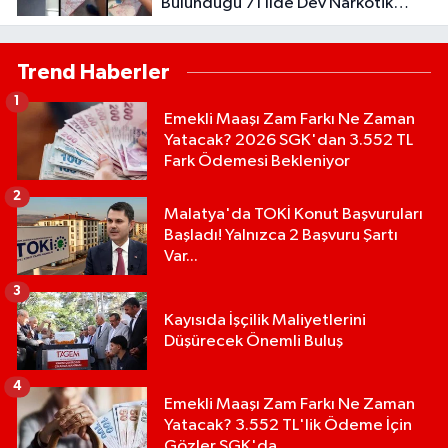
Bulunduğu 71 İlde Dev Narkotik
Operasyonu: 844 Tutuklama
Trend Haberler
1
Emekli Maaşı Zam Farkı Ne Zaman
Yatacak? 2026 SGK'dan 3.552 TL
Fark Ödemesi Bekleniyor
2
Malatya'da TOKİ Konut Başvuruları
Başladı! Yalnızca 2 Başvuru Şartı
Var...
3
Kayısıda İşçilik Maliyetlerini
Düşürecek Önemli Buluş
4
Emekli Maaşı Zam Farkı Ne Zaman
Yatacak? 3.552 TL'lik Ödeme İçin
Gözler SGK'da