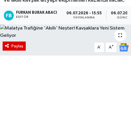
FURKAN BURAK ABACI
06.07.2026 - 15:55
06.07.2026
EDITÖR
YAYINLANMA
GÜNCE
Paylaş
-
+
A
A