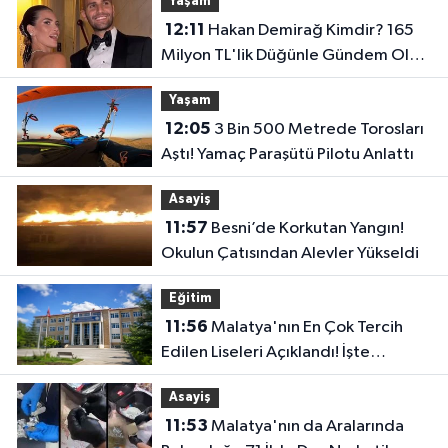
Yaşam
12:11
Hakan Demirağ Kimdir? 165
Milyon TL'lik Düğünle Gündem Olan
"Döner Kralı" Nereli, Ne İş Yapıyor?
Yaşam
12:05
3 Bin 500 Metrede Torosları
Aştı! Yamaç Paraşütü Pilotu Anlattı
Asayiş
11:57
Besni’de Korkutan Yangın!
Okulun Çatısından Alevler Yükseldi
Eğitim
11:56
Malatya'nın En Çok Tercih
Edilen Liseleri Açıklandı! İşte
Öğrencilerin İlk Tercihleri
Asayiş
11:53
Malatya'nın da Aralarında