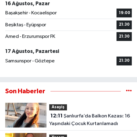
16 Ağustos, Pazar
Başakşehir - Kocaelispor
19:00
Beşiktaş - Eyüpspor
21:30
Amed - Erzurumspor FK
21:30
17 Ağustos, Pazartesi
Samsunspor - Göztepe
21:30
Son Haberler
Asayiş
12:11
Şanlıurfa’da Balkon Kazası: 16
Yaşındaki Çocuk Kurtarılamadı