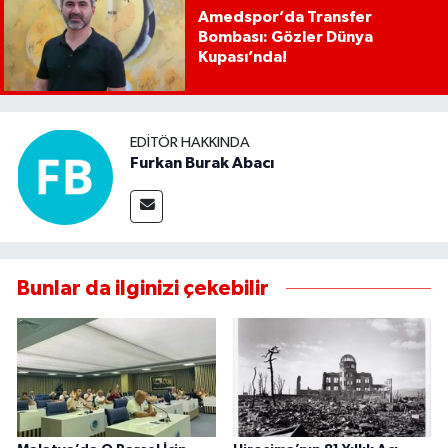
Amedspor’da Transfer
Bombası: Gözler Dünya
Kupası’nda!
EDITÖR HAKKINDA
Furkan Burak Abacı
Bunlar da ilginizi çekebilir