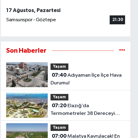
17 Ağustos, Pazartesi
Samsunspor - Göztepe
21:30
Son Haberler
Yaşam
07:40
Adıyaman İlçe İlçe Hava
Durumu!
Yaşam
07:20
Elazığ’da
Termometreler 38 Dereceyi
Gösterecek!
Yaşam
07:00
Malatya Kavrulacak! En