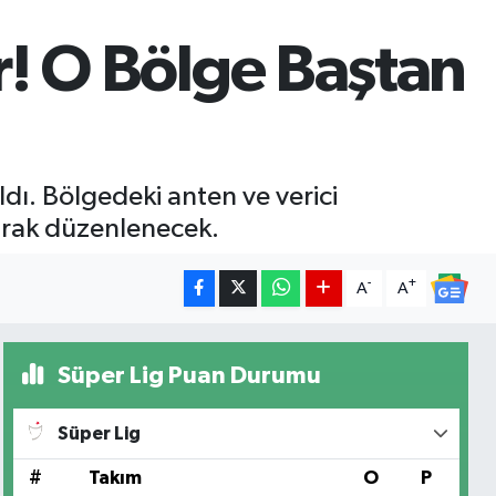
r! O Bölge Baştan
ldı. Bölgedeki anten ve verici
larak düzenlenecek.
-
+
A
A
Süper Lig Puan Durumu
Süper Lig
#
Takım
O
P