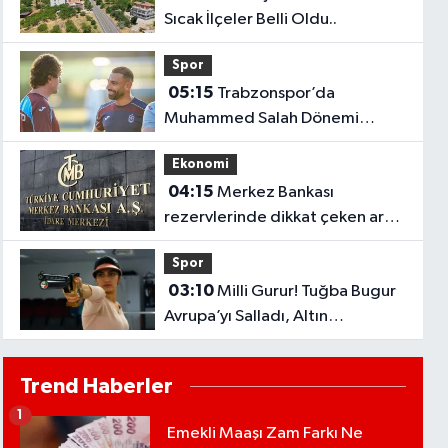
Sıcak İlçeler Belli Oldu..
Spor
05:15
Trabzonspor’da
Muhammed Salah Dönemi
Başladı! Yıldız Futbolcu İlk
Ekonomi
Antrenmanına Çıktı..
04:15
Merkez Bankası
rezervlerinde dikkat çeken artış!
1 haftada 1,8 milyar dolar
Spor
yükseldi..
03:10
Milli Gurur! Tuğba Bugur
Avrupa’yı Salladı, Altın
Madalyayı Türkiye’ye Getirdi..
Trend Haberler
1
Emekli Maaşı Zam Farkı Ne