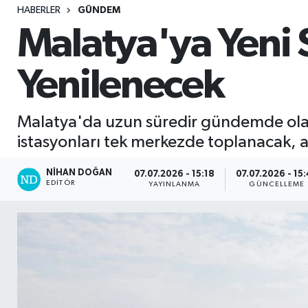
HABERLER
GÜNDEM
Sağlık
Malatya'ya Yeni S
Seri İlan
Yenilenecek
Siyaset
Malatya'da uzun süredir gündemde olan se
Spor
istasyonları tek merkezde toplanacak, a
Yaşam
NIHAN DOĞAN
07.07.2026 - 15:18
07.07.2026 - 15
EDITÖR
YAYINLANMA
GÜNCELLEME