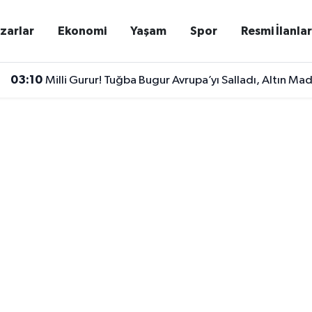
zarlar
Ekonomi
Yaşam
Spor
Resmi İlanla
03:10
Milli Gurur! Tuğba Bugur Avrupa’yı Salladı, Altın Mad