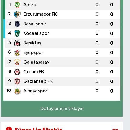
1
Amed
0
0
2
Erzurumspor FK
0
0
3
Başakşehir
0
0
4
Kocaelispor
0
0
5
Beşiktaş
0
0
6
Eyüpspor
0
0
7
Galatasaray
0
0
8
Çorum FK
0
0
9
Gaziantep FK
0
0
10
Alanyaspor
0
0
Detaylar için tıklayın