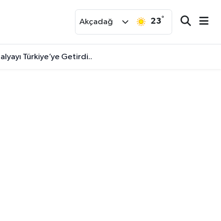
°
23
r
Akçadağ
alyayı Türkiye’ye Getirdi..