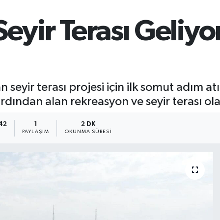
eyir Terası Geliyo
yir terası projesi için ilk somut adım atı
rdından alan rekreasyon ve seyir terası o
:42
1
2 DK
PAYLAŞIM
OKUNMA SÜRESI