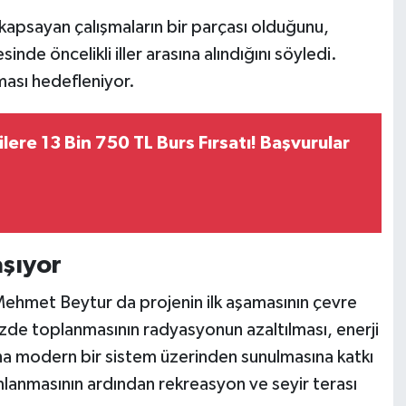
 kapsayan çalışmaların bir parçası olduğunu,
inde öncelikli iller arasına alındığını söyledi.
ması hedefleniyor.
ilere 13 Bin 750 TL Burs Fırsatı! Başvurular
aşıyor
Mehmet Beytur da projenin ilk aşamasının çevre
zde toplanmasının radyasyonun azaltılması, enerji
 daha modern bir sistem üzerinden sunulmasına katkı
mlanmasının ardından rekreasyon ve seyir terası