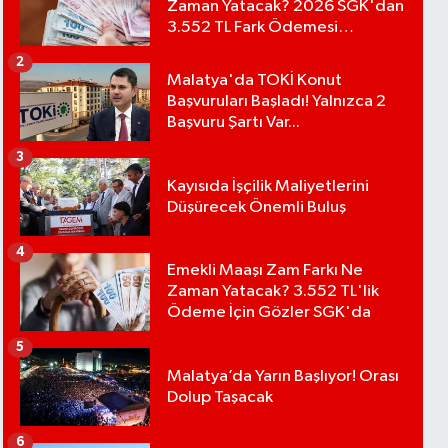
Zaman Yatacak? 2026 SGK'dan
3.552 TL Fark Ödemesi
Bekleniyor
2
Malatya'da TOKİ Konut
Başvuruları Başladı! Yalnızca 2
Başvuru Şartı Var...
3
Kayısıda İşçilik Maliyetlerini
Düşürecek Önemli Buluş
4
Emekli Maaşı Zam Farkı Ne
Zaman Yatacak? 3.552 TL'lik
Ödeme İçin Gözler SGK'da
5
Malatya’da Yarın Başlıyor! Orası
Dolup Taşacak
6