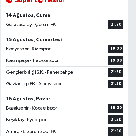
Süper Lig Fikstür
14 Ağustos, Cuma
Galatasaray - Çorum FK
21:30
15 Ağustos, Cumartesi
Konyaspor - Rizespor
19:00
Kasımpaşa - Trabzonspor
19:00
Gençlerbirliği S.K. - Fenerbahçe
21:30
Gaziantep FK - Alanyaspor
21:30
16 Ağustos, Pazar
Başakşehir - Kocaelispor
19:00
Beşiktaş - Eyüpspor
21:30
Amed - Erzurumspor FK
21:30