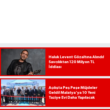
Haluk Levent Gözaltına Alındı!
Savcılıktan 120 Milyon TL
İddiası
Açılışta Peş Peşe Müjdeler
Geldi! Malatya'ya 10 Yeni
Taziye Evi Daha Yapılacak