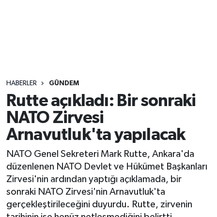
Sağlık
Seri İlan
Siyaset
HABERLER
GÜNDEM
Spor
Rutte açıkladı: Bir sonraki
NATO Zirvesi
Yaşam
Arnavutluk'ta yapılacak
NATO Genel Sekreteri Mark Rutte, Ankara'da
düzenlenen NATO Devlet ve Hükümet Başkanları
Zirvesi'nin ardından yaptığı açıklamada, bir
sonraki NATO Zirvesi'nin Arnavutluk'ta
gerçekleştirileceğini duyurdu. Rutte, zirvenin
tarihinin ise henüz netleşmediğini belirtti.