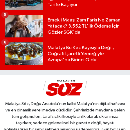
Tarife Başlıyor
5
Emekli Maaşı Zam Farkı Ne Zaman
Yatacak? 3.552 TL'lik Ödeme İçin
Gözler SGK'da
6
Malatya Bu Kez Kayısıyla Değil,
Coğrafi İşaretli Yemeğiyle
Avrupa'da Birinci Oldu!
Malatya Söz, Doğu Anadolu’nun kalbi Malatya’nın dijital hafızası
ve en dinamik yerel medya gücüdür. Şehrimizde meydana gelen
tüm gelişmeleri, tarafsızlık ilkesiyle anlık olarak ekranınıza
taşırken; sadece geleneksel bir gazete değil, hayatı
kolaylaştıran bir şehir rehberi misyonu üstleniyoruz. Gün boyu en