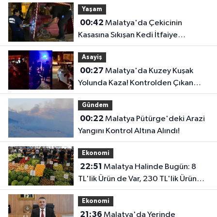
Yaşam
00:42
Malatya'da Çekicinin
Kasasına Sıkışan Kedi İtfaiye
Ekiplerince Kurtarıldı
Asayiş
00:27
Malatya'da Kuzey Kuşak
Yolunda Kaza! Kontrolden Çıkan
Otomobil Refüje Çarptı
Gündem
00:22
Malatya Pütürge'deki Arazi
Yangını Kontrol Altına Alındı!
Ekonomi
22:51
Malatya Halinde Bugün: 8
TL'lik Ürün de Var, 230 TL'lik Ürün
de...
Ekonomi
21:36
Malatya'da Yerinde