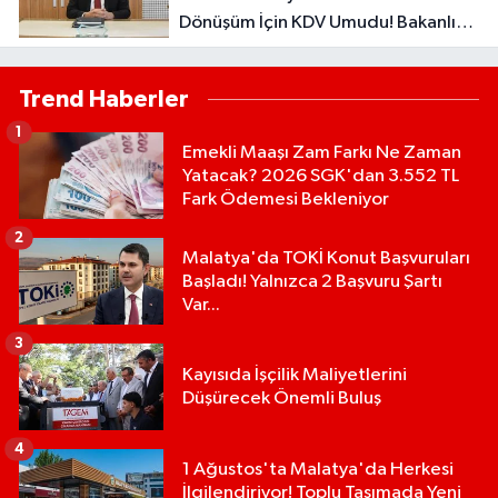
Dönüşüm İçin KDV Umudu! Bakanlık
Talebi Gündemine Aldı
Trend Haberler
1
Emekli Maaşı Zam Farkı Ne Zaman
Yatacak? 2026 SGK'dan 3.552 TL
Fark Ödemesi Bekleniyor
2
Malatya'da TOKİ Konut Başvuruları
Başladı! Yalnızca 2 Başvuru Şartı
Var...
3
Kayısıda İşçilik Maliyetlerini
Düşürecek Önemli Buluş
4
1 Ağustos'ta Malatya'da Herkesi
İlgilendiriyor! Toplu Taşımada Yeni