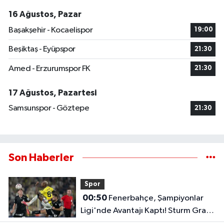
16 Ağustos, Pazar
Başakşehir - Kocaelispor
19:00
Beşiktaş - Eyüpspor
21:30
Amed - Erzurumspor FK
21:30
17 Ağustos, Pazartesi
Samsunspor - Göztepe
21:30
Son Haberler
Spor
00:50
Fenerbahçe, Şampiyonlar
Ligi'nde Avantajı Kaptı! Sturm Graz'ı
2-0 Mağlup Etti