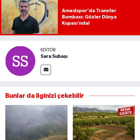
Amedspor’da Transfer
Bombası: Gözler Dünya
Kupası’nda!
EDITÖR
Sara Subaşı
Bunlar da ilginizi çekebilir