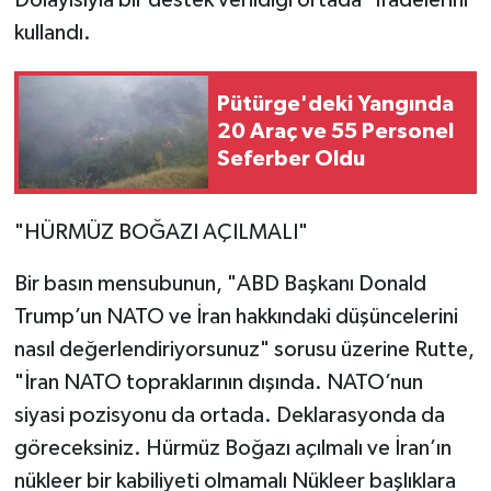
kullandı.
Pütürge'deki Yangında
20 Araç ve 55 Personel
Seferber Oldu
"HÜRMÜZ BOĞAZI AÇILMALI"
Bir basın mensubunun, "ABD Başkanı Donald
Trump’un NATO ve İran hakkındaki düşüncelerini
nasıl değerlendiriyorsunuz" sorusu üzerine Rutte,
"İran NATO topraklarının dışında. NATO’nun
siyasi pozisyonu da ortada. Deklarasyonda da
göreceksiniz. Hürmüz Boğazı açılmalı ve İran’ın
nükleer bir kabiliyeti olmamalı Nükleer başlıklara