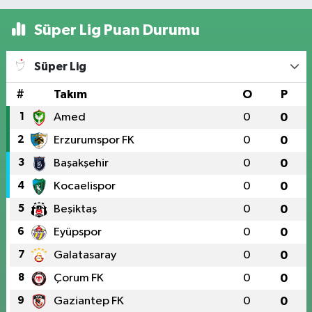
Süper Lig Puan Durumu
Süper Lig
#
Takım
O
P
1
Amed
0
0
2
Erzurumspor FK
0
0
3
Başakşehir
0
0
4
Kocaelispor
0
0
5
Beşiktaş
0
0
6
Eyüpspor
0
0
7
Galatasaray
0
0
8
Çorum FK
0
0
9
Gaziantep FK
0
0