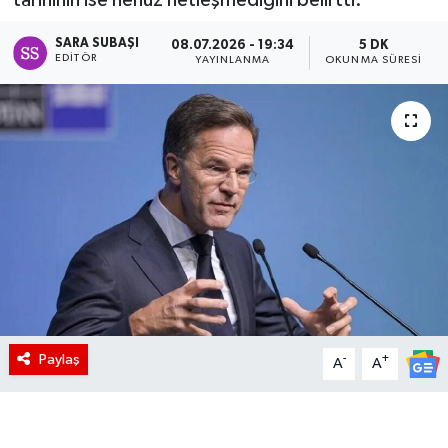
SARA SUBAŞI
08.07.2026 - 19:34
5 DK
EDITÖR
YAYINLANMA
OKUNMA SÜRESI
Paylaş
-
+
A
A