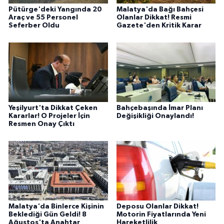
Pütürge'deki Yangında 20
Malatya'da Bağı Bahçesi
Araç ve 55 Personel
Olanlar Dikkat! Resmi
Seferber Oldu
Gazete'den Kritik Karar
Yeşilyurt'ta Dikkat Çeken
Bahçebaşında İmar Planı
Kararlar! O Projeler İçin
Değişikliği Onaylandı!
Resmen Onay Çıktı
Malatya'da Binlerce Kişinin
Deposu Olanlar Dikkat!
Beklediği Gün Geldi! 8
Motorin Fiyatlarında Yeni
Ağustos'ta Anahtar
Hareketlilik