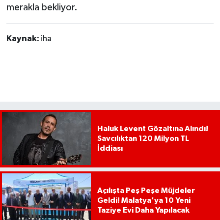
merakla bekliyor.
Kaynak:
iha
Haluk Levent Gözaltına Alındı!
Savcılıktan 120 Milyon TL
İddiası
Açılışta Peş Peşe Müjdeler
Geldi! Malatya'ya 10 Yeni
Taziye Evi Daha Yapılacak