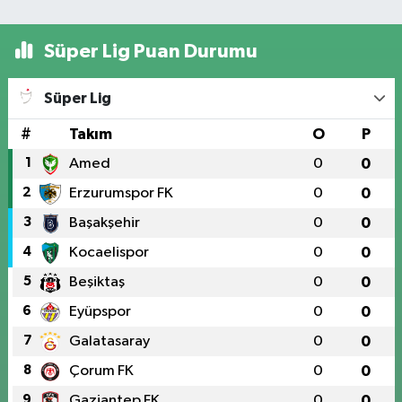
Süper Lig Puan Durumu
Süper Lig
#
Takım
O
P
1
Amed
0
0
2
Erzurumspor FK
0
0
3
Başakşehir
0
0
4
Kocaelispor
0
0
5
Beşiktaş
0
0
6
Eyüpspor
0
0
7
Galatasaray
0
0
8
Çorum FK
0
0
9
Gaziantep FK
0
0