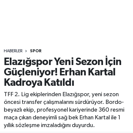
Sağlık
Seri İlan
Siyaset
HABERLER
SPOR
Spor
Elazığspor Yeni Sezon İçin
Güçleniyor! Erhan Kartal
Yaşam
Kadroya Katıldı
TFF 2. Lig ekiplerinden Elazığspor, yeni sezon
öncesi transfer çalışmalarını sürdürüyor. Bordo-
beyazlı ekip, profesyonel kariyerinde 360 resmi
maça çıkan deneyimli sağ bek Erhan Kartal ile 1
yıllık sözleşme imzaladığını duyurdu.