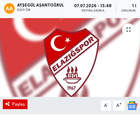
AYŞEGÜL AŞANTOĞRUL
07.07.2026 - 15:48
1 D
EDITÖR
YAYINLANMA
OKUNMA S
Paylaş
-
+
A
A