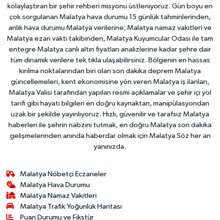
kolaylaştıran bir şehir rehberi misyonu üstleniyoruz. Gün boyu en
çok sorgulanan Malatya hava durumu 15 günlük tahminlerinden,
anlık hava durumu Malatya verilerine; Malatya namaz vakitleri ve
Malatya ezan vakti takibinden, Malatya Kuyumcular Odası ile tam
entegre Malatya canlı altın fiyatları analizlerine kadar şehre dair
tüm dinamik verilere tek tıkla ulaşabilirsiniz. Bölgenin en hassas
kırılma noktalarından biri olan son dakika deprem Malatya
güncellemeleri, kent ekonomisine yön veren Malatya iş ilanları,
Malatya Valisi tarafından yapılan resmi açıklamalar ve şehir içi yol
tarifi gibi hayati bilgileri en doğru kaynaktan, manipülasyondan
uzak bir şekilde yayınlıyoruz. Hızlı, güvenilir ve tarafsız Malatya
haberleri ile şehrin nabzını tutmak, en doğru Malatya son dakika
gelişmelerinden anında haberdar olmak için Malatya Söz her an
yanınızda.
Malatya Nöbetçi Eczaneler
Malatya Hava Durumu
Malatya Namaz Vakitleri
Malatya Trafik Yoğunluk Haritası
Puan Durumu ve Fikstür