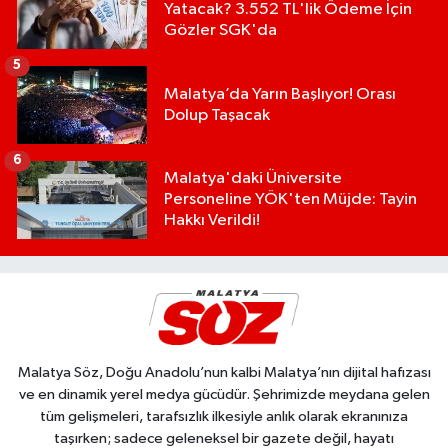
Yatacak? 3.552 TL'lik Ödeme İçin
Gözler SGK'da
5
Malatya’da Yarın Başlıyor! Orası
Dolup Taşacak
6
Malatya'daki Üniversite
Personeline YÖK'ten Müjde: Tayin
Hakkı Verildi!
Malatya Söz, Doğu Anadolu’nun kalbi Malatya’nın dijital hafızası
ve en dinamik yerel medya gücüdür. Şehrimizde meydana gelen
tüm gelişmeleri, tarafsızlık ilkesiyle anlık olarak ekranınıza
taşırken; sadece geleneksel bir gazete değil, hayatı