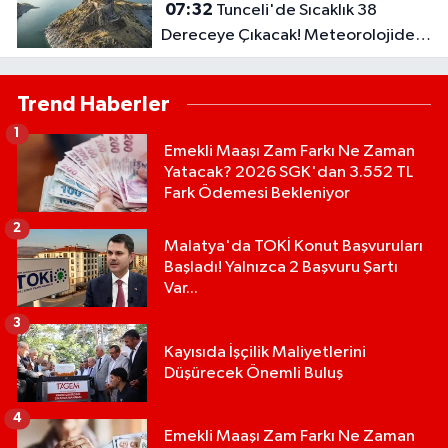
07:32
Tunceli'de Sıcaklık 38
Dereceye Çıkacak! Meteorolojiden
Yeni Tahmin
Trend Haberler
1
Emekli Maaşı Zam Farkı Ne Zaman
Yatacak? 2026 SGK'dan 3.552 TL
Fark Ödemesi Bekleniyor
2
Malatya'da TOKİ Konut Başvuruları
Başladı! Yalnızca 2 Başvuru Şartı
Var...
3
Kayısıda İşçilik Maliyetlerini
Düşürecek Önemli Buluş
4
Emekli Maaşı Zam Farkı Ne Zaman