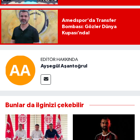
Amedspor’da Transfer
Bombası: Gözler Dünya
Kupası’nda!
EDITÖR HAKKINDA
Ayşegül Aşantoğrul
Bunlar da ilginizi çekebilir