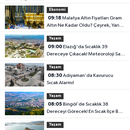
Ekonomi
09:18
Malatya Altın Fiyatları Gram
Altın Ne Kadar Oldu? Çeyrek, Yarım
ve Ata Altın Kaç TL?
Yaşam
09:00
Elazığ'da Sıcaklık 39
Dereceye Çıkacak! Meteoroloji Saat
Vererek Uyardı..
Yaşam
08:30
Adıyaman'da Kavurucu
Sıcak Alarmı!
Yaşam
08:05
Bingöl'de Sıcaklık 38
Dereceyi Görecek! En Sıcak İlçe Belli
Oldu..
Yaşam