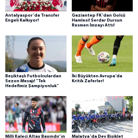
Antalyaspor'da Transfer
Gaziantep FK'dan Golcü
Engeli Kalkıyor!
Hamlesi! Serdar Dursun
Resmen İmzayı Attı!
Beşiktaşlı Futbolculardan
İki Büyükten Avrupa’da
Sezon Mesajı! "Tek
Kritik Zaferler!
Hedefimiz Şampiyonluk"
Milli Kaleci Altay Bayındır’ın
Malatya'da Dev Bisiklet