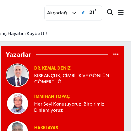
°
21
r
Akçadağ
enç Hayatını Kaybetti!
Yazarlar
DR. KEMAL DENIZ
KISKANÇLIK, CİMRİLİK VE GÖNLÜN
CÖMERTLİĞİ
İMMIHAN TOPAÇ
Her Şeyi Konuşuyoruz, Birbirimizi
Dinlemiyoruz
HAKKI AYAS