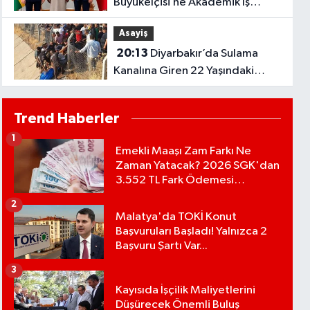
Büyükelçisi’ne Akademik İş
Birliği Ziyareti!
Asayiş
20:13
Diyarbakır’da Sulama
Kanalına Giren 22 Yaşındaki
Genç Hayatını Kaybetti!
Trend Haberler
1
Emekli Maaşı Zam Farkı Ne
Zaman Yatacak? 2026 SGK'dan
3.552 TL Fark Ödemesi
Bekleniyor
2
Malatya'da TOKİ Konut
Başvuruları Başladı! Yalnızca 2
Başvuru Şartı Var...
3
Kayısıda İşçilik Maliyetlerini
Düşürecek Önemli Buluş