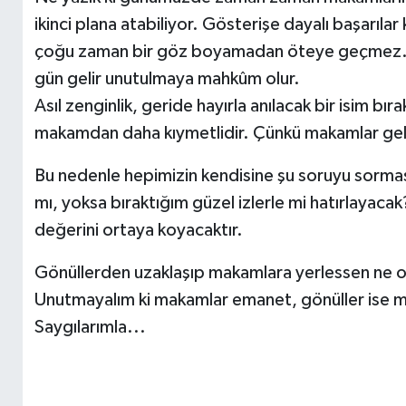
ikinci plana atabiliyor. Gösterişe dayalı başarılar 
çoğu zaman bir göz boyamadan öteye geçmez. İn
gün gelir unutulmaya mahkûm olur.
Asıl zenginlik, geride hayırla anılacak bir isim b
makamdan daha kıymetlidir. Çünkü makamlar gelip 
Bu nedenle hepimizin kendisine şu soruyu sorması
mı, yoksa bıraktığım güzel izlerle mi hatırlayac
değerini ortaya koyacaktır.
Gönüllerden uzaklaşıp makamlara yerlessen ne o
Unutmayalım ki makamlar emanet, gönüller ise mi
Saygılarımla...