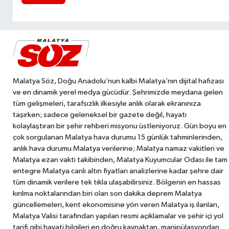
Malatya Söz, Doğu Anadolu’nun kalbi Malatya’nın dijital hafızası
ve en dinamik yerel medya gücüdür. Şehrimizde meydana gelen
tüm gelişmeleri, tarafsızlık ilkesiyle anlık olarak ekranınıza
taşırken; sadece geleneksel bir gazete değil, hayatı
kolaylaştıran bir şehir rehberi misyonu üstleniyoruz. Gün boyu en
çok sorgulanan Malatya hava durumu 15 günlük tahminlerinden,
anlık hava durumu Malatya verilerine; Malatya namaz vakitleri ve
Malatya ezan vakti takibinden, Malatya Kuyumcular Odası ile tam
entegre Malatya canlı altın fiyatları analizlerine kadar şehre dair
tüm dinamik verilere tek tıkla ulaşabilirsiniz. Bölgenin en hassas
kırılma noktalarından biri olan son dakika deprem Malatya
güncellemeleri, kent ekonomisine yön veren Malatya iş ilanları,
Malatya Valisi tarafından yapılan resmi açıklamalar ve şehir içi yol
tarifi gibi hayati bilgileri en doğru kaynaktan, manipülasyondan