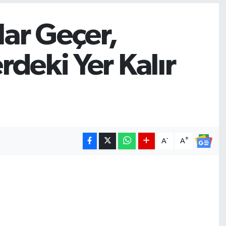
ar Geçer,
rdeki Yer Kalır
-
+
A
A