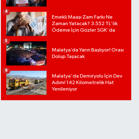
4
Emekli Maaşı Zam Farkı Ne
Zaman Yatacak? 3.552 TL'lik
Ödeme İçin Gözler SGK'da
5
Malatya’da Yarın Başlıyor! Orası
Dolup Taşacak
6
Malatya'da Demiryolu İçin Dev
Adım! 142 Kilometrelik Hat
Yenileniyor