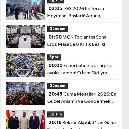
Eğitim
02:05
LGS 2026 Ek Tercih
Heyecanı Başladı! Adana,
Şanlıurfa ve Gaziantep Lise
Gündem
Taban Puanları..
01:00
MGK Toplantısı Sona
Erdi: Masada 8 Kritik Başlık!
Spor
00:00
Fenerbahçe’de sürpriz
ayrılık kapıda! O İsim Gidiyor
mu?
Gündem
20:45
Cuma Mesajları 2026: En
Güzel Anlamlı Ve Göndermeli
Cuma Sözleri..
Eğitim
20:16
Rektör Akpolat’tan Gana