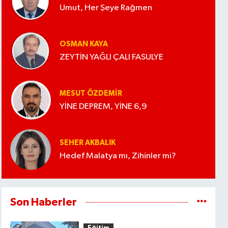
Umut, Her Şeye Rağmen
OSMAN KAYA
ZEYTİN YAĞLI ÇALI FASULYE
MESUT ÖZDEMIR
YİNE DEPREM, YİNE 6,9
SEHER AKBALIK
Hedef Malatya mı, Zihinler mi?
Son Haberler