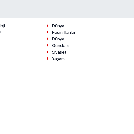
oji
Dünya
t
Resmi İlanlar
Dünya
Gündem
Siyaset
Yaşam