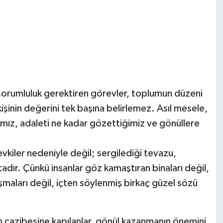
sorumluluk gerektiren görevler, toplumun düzeni
şinin değerini tek başına belirlemez. Asıl mesele,
mız, adaleti ne kadar gözettiğimiz ve gönüllere
vkiler nedeniyle değil; sergilediği tevazu,
adır. Çünkü insanlar göz kamaştıran binaları değil,
uşmaları değil, içten söylenmiş birkaç güzel sözü
cazibesine kapılanlar, gönül kazanmanın önemini