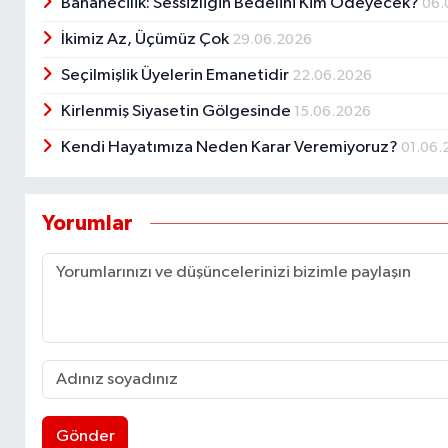
Bananecilik: Sessizliğin Bedelini Kim Ödeyecek?
06.
İkimiz Az, Üçümüz Çok
29.06.2026
Seçilmişlik Üyelerin Emanetidir
22.06.2026
Kirlenmiş Siyasetin Gölgesinde
15.06.2026
Kendi Hayatımıza Neden Karar Veremiyoruz?
01.06.
Yorumlar
Gönder