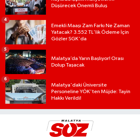
Düşürecek Önemli Buluş
4
Emekli Maaşı Zam Farkı Ne Zaman
Yatacak? 3.552 TL'lik Ödeme İçin
Gözler SGK'da
5
Malatya’da Yarın Başlıyor! Orası
Dolup Taşacak
6
Malatya'daki Üniversite
Personeline YÖK'ten Müjde: Tayin
Hakkı Verildi!