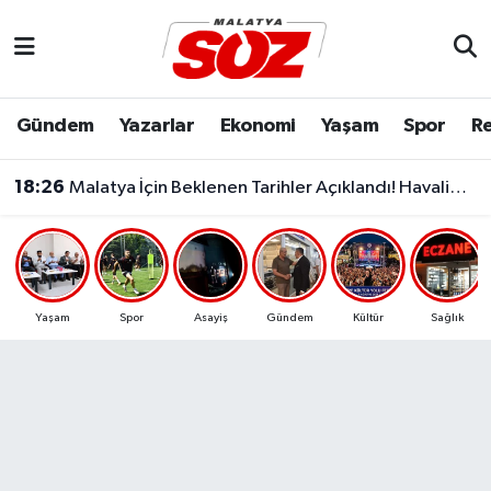
Asayiş
Malatya Nöbetçi Eczaneler
Gündem
Yazarlar
Ekonomi
Yaşam
Spor
Re
Bilim & Teknoloji
Malatya Hava Durumu
18:26
Malatya İçin Beklenen Tarihler Açıklandı! Havalimanı ve Çevre Yolu Açılıyor..
Dünya
Malatya Namaz Vakitleri
Eğitim
Malatya Trafik Yoğunluk Haritası
Ekonomi
Süper Lig Puan Durumu ve Fikstür
Yaşam
Spor
Asayiş
Gündem
Kültür
Sağlık
Gündem
Tüm Manşetler
Kültür & Sanat
Son Dakika Haberleri
Resmi İlanlar
Haber Arşivi