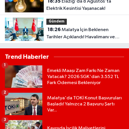
18:35
Elazığ'da 8 Ağustos'ta
Elektrik Kesintisi Yaşanacak!
Gündem
18:26
Malatya İçin Beklenen
Tarihler Açıklandı! Havalimanı ve
Çevre Yolu Açılıyor..
Trend Haberler
1
Emekli Maaşı Zam Farkı Ne Zaman
Yatacak? 2026 SGK'dan 3.552 TL
Fark Ödemesi Bekleniyor
2
Malatya'da TOKİ Konut Başvuruları
Başladı! Yalnızca 2 Başvuru Şartı
Var...
3
Kayısıda İşçilik Maliyetlerini