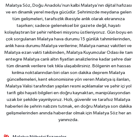
Malatya Söz, Doğu Anadolu’nun kalbi Malatya’nın dijital hafızası
ve en dinamik yerel medya gücüdür. Şehrimizde meydana gelen
tüm gelişmeleri, tarafsızlık ilkesiyle anlık olarak ekranınıza
taşırken; sadece geleneksel bir gazete değil, hayatı
kolaylaştıran bir şehir rehberi misyonu üstleniyoruz. Gün boyu en
çok sorgulanan Malatya hava durumu 15 günlük tahminlerinden,
anlık hava durumu Malatya verilerine; Malatya namaz vakitleri ve
Malatya ezan vakti takibinden, Malatya Kuyumcular Odası ile tam
entegre Malatya canlı altın fiyatları analizlerine kadar şehre dair
tüm dinamik verilere tek tıkla ulaşabilirsiniz. Bölgenin en hassas
kırılma noktalarından biri olan son dakika deprem Malatya
güncellemeleri, kent ekonomisine yön veren Malatya iş ilanları,
Malatya Valisi tarafından yapılan resmi açıklamalar ve şehir içi yol
tarifi gibi hayati bilgileri en doğru kaynaktan, manipülasyondan
uzak bir şekilde yayınlıyoruz. Hızlı, güvenilir ve tarafsız Malatya
haberleri ile şehrin nabzını tutmak, en doğru Malatya son dakika
gelişmelerinden anında haberdar olmak için Malatya Söz her an
yanınızda.
Malatya Nöbetçi Eczaneler