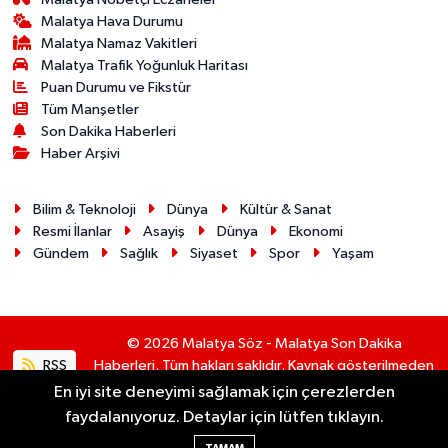
Malatya Hava Durumu
Malatya Namaz Vakitleri
Malatya Trafik Yoğunluk Haritası
Puan Durumu ve Fikstür
Tüm Manşetler
Son Dakika Haberleri
Haber Arşivi
Bilim & Teknoloji
Dünya
Kültür & Sanat
Resmi İlanlar
Asayiş
Dünya
Ekonomi
Gündem
Sağlık
Siyaset
Spor
Yaşam
© 2026 Malatya Söz - Malatya Son Dakika
RSS
Haberleri. Tüm hakları saklıdır. Kaynak gösterilmeden
alıntı yapılamaz.
En iyi site deneyimi sağlamak için çerezlerden
faydalanıyoruz. Detaylar için lütfen tıklayın.
Haber Yazılımı:
TE Bilişim