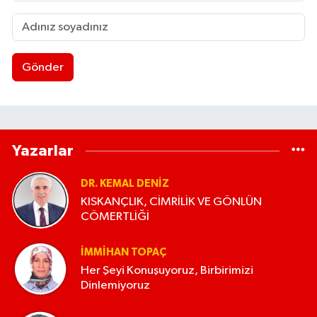
Gönder
Yazarlar
DR. KEMAL DENIZ
KISKANÇLIK, CİMRİLİK VE GÖNLÜN
CÖMERTLİĞİ
İMMIHAN TOPAÇ
Her Şeyi Konuşuyoruz, Birbirimizi
Dinlemiyoruz