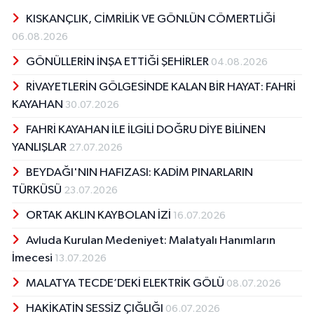
KISKANÇLIK, CİMRİLİK VE GÖNLÜN CÖMERTLİĞİ
06.08.2026
GÖNÜLLERİN İNŞA ETTİĞİ ŞEHİRLER
04.08.2026
RİVAYETLERİN GÖLGESİNDE KALAN BİR HAYAT: FAHRİ
KAYAHAN
30.07.2026
FAHRİ KAYAHAN İLE İLGİLİ DOĞRU DİYE BİLİNEN
YANLIŞLAR
27.07.2026
BEYDAĞI'NIN HAFIZASI: KADİM PINARLARIN
TÜRKÜSÜ
23.07.2026
ORTAK AKLIN KAYBOLAN İZİ
16.07.2026
Avluda Kurulan Medeniyet: Malatyalı Hanımların
İmecesi
13.07.2026
MALATYA TECDE’DEKİ ELEKTRİK GÖLÜ
08.07.2026
HAKİKATİN SESSİZ ÇIĞLIĞI
06.07.2026