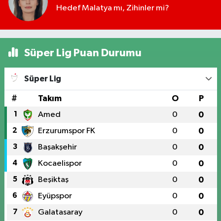
Hedef Malatya mı, Zihinler mi?
Süper Lig Puan Durumu
Süper Lig
#
Takım
O
P
1
Amed
0
0
2
Erzurumspor FK
0
0
3
Başakşehir
0
0
4
Kocaelispor
0
0
5
Beşiktaş
0
0
6
Eyüpspor
0
0
7
Galatasaray
0
0