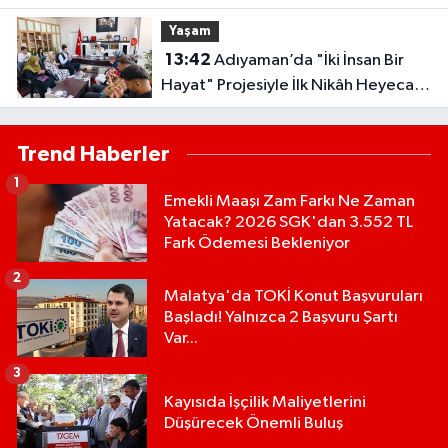
Uygulama
Yaşam
13:42
Adıyaman’da "İki İnsan Bir
Hayat" Projesiyle İlk Nikâh Heyecanı
Yaşandı!
Trend Haberler
1
Emekli Maaşı Zam Farkı Ne Zaman
Yatacak? 2026 SGK'dan 3.552 TL
Fark Ödemesi Bekleniyor
2
Malatya'da TOKİ Konut Başvuruları
Başladı! Yalnızca 2 Başvuru Şartı
Var...
3
Kayısıda İşçilik Maliyetlerini
Düşürecek Önemli Buluş