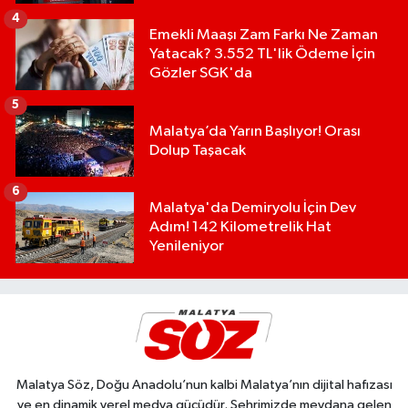
4
Emekli Maaşı Zam Farkı Ne Zaman
Yatacak? 3.552 TL'lik Ödeme İçin
Gözler SGK'da
5
Malatya’da Yarın Başlıyor! Orası
Dolup Taşacak
6
Malatya'da Demiryolu İçin Dev
Adım! 142 Kilometrelik Hat
Yenileniyor
Malatya Söz, Doğu Anadolu’nun kalbi Malatya’nın dijital hafızası
ve en dinamik yerel medya gücüdür. Şehrimizde meydana gelen