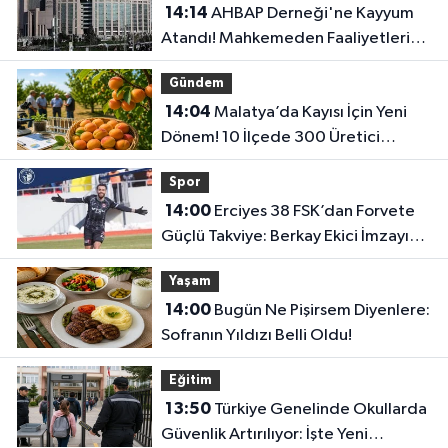
14:14
AHBAP Derneği'ne Kayyum
Atandı! Mahkemeden Faaliyetleri
Durdurma Kararı..
Gündem
14:04
Malatya’da Kayısı İçin Yeni
Dönem! 10 İlçede 300 Üretici
Eğitime Alınacak
Spor
14:00
Erciyes 38 FSK’dan Forvete
Güçlü Takviye: Berkay Ekici İmzayı
Attı
Yaşam
14:00
Bugün Ne Pişirsem Diyenlere:
Sofranın Yıldızı Belli Oldu!
Eğitim
13:50
Türkiye Genelinde Okullarda
Güvenlik Artırılıyor: İşte Yeni