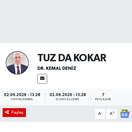
Sağlık
Seri İlan
Siyaset
TUZ DA KOKAR
Spor
DR. KEMAL DENIZ
Yaşam
02.06.2026 - 13:28
02.06.2026 - 13:28
7
YAYINLANMA
GÜNCELLEME
PAYLAŞIM
Paylaş
-
+
A
A