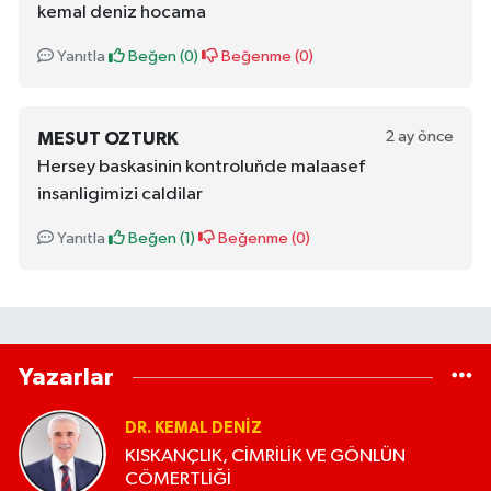
kemal deniz hocama
Yanıtla
Beğen (
0
)
Beğenme (
0
)
2 ay önce
MESUT OZTURK
Hersey baskasinin kontroluňde malaasef
insanligimizi caldilar
Yanıtla
Beğen (
1
)
Beğenme (
0
)
Yazarlar
DR. KEMAL DENIZ
KISKANÇLIK, CİMRİLİK VE GÖNLÜN
CÖMERTLİĞİ