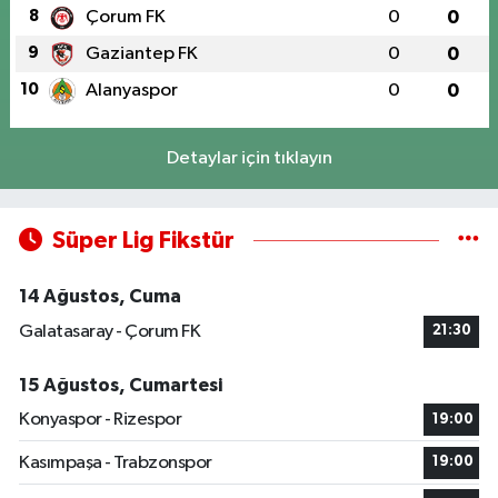
8
Çorum FK
0
0
9
Gaziantep FK
0
0
10
Alanyaspor
0
0
Detaylar için tıklayın
Süper Lig Fikstür
14 Ağustos, Cuma
Galatasaray - Çorum FK
21:30
15 Ağustos, Cumartesi
Konyaspor - Rizespor
19:00
Kasımpaşa - Trabzonspor
19:00