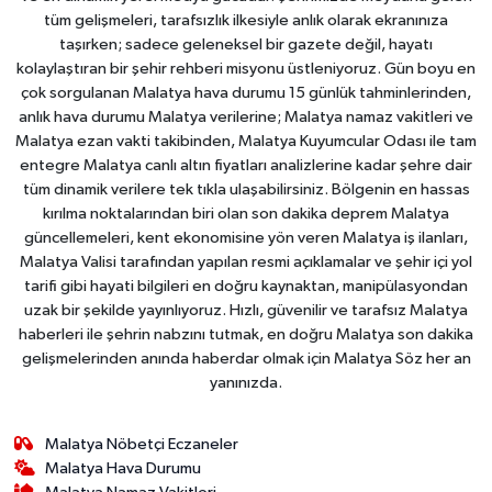
tüm gelişmeleri, tarafsızlık ilkesiyle anlık olarak ekranınıza
taşırken; sadece geleneksel bir gazete değil, hayatı
kolaylaştıran bir şehir rehberi misyonu üstleniyoruz. Gün boyu en
çok sorgulanan Malatya hava durumu 15 günlük tahminlerinden,
anlık hava durumu Malatya verilerine; Malatya namaz vakitleri ve
Malatya ezan vakti takibinden, Malatya Kuyumcular Odası ile tam
entegre Malatya canlı altın fiyatları analizlerine kadar şehre dair
tüm dinamik verilere tek tıkla ulaşabilirsiniz. Bölgenin en hassas
kırılma noktalarından biri olan son dakika deprem Malatya
güncellemeleri, kent ekonomisine yön veren Malatya iş ilanları,
Malatya Valisi tarafından yapılan resmi açıklamalar ve şehir içi yol
tarifi gibi hayati bilgileri en doğru kaynaktan, manipülasyondan
uzak bir şekilde yayınlıyoruz. Hızlı, güvenilir ve tarafsız Malatya
haberleri ile şehrin nabzını tutmak, en doğru Malatya son dakika
gelişmelerinden anında haberdar olmak için Malatya Söz her an
yanınızda.
Malatya Nöbetçi Eczaneler
Malatya Hava Durumu